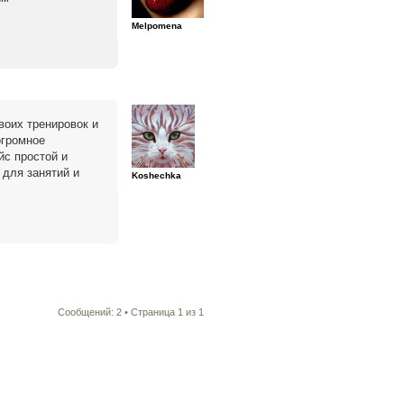
Melpomena
воих тренировок и
огромное
йс простой и
 для занятий и
Koshechka
Сообщений: 2 • Страница
1
из
1