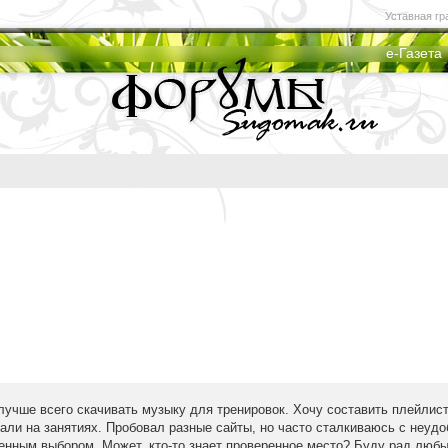
Уставная гр
е-Газета
 лучше всего скачивать музыку для тренировок. Хочу составить плейлис
али на занятиях. Пробовал разные сайты, но часто сталкиваюсь с неуд
енным выбором. Может, кто-то знает проверенное место? Буду рад люб