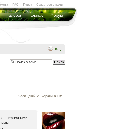
амота
|
FAQ
|
Поиск
|
Связаться с нами
Галерея
Компас
Форум
Вход
Сообщений: 2 • Страница
1
из
1
т с энергичными
обным
ым