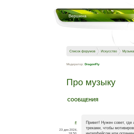
Вершина
Список форумов
Искусство
Музыка
Модератор:
DragonFly
Про музыку
СООБЩЕНИЯ
Привет! Нужен совет, где
#
треками, чтобы мотивиров
23 дек 2024,
интерфейсом или огранич
18:50