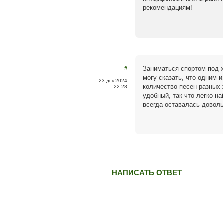
рекомендациям!
Заниматься спортом под х
#
могу сказать, что одним 
23 дек 2024,
количество песен разных 
22:28
удобный, так что легко н
всегда оставалась доволь
НАПИСАТЬ ОТВЕТ