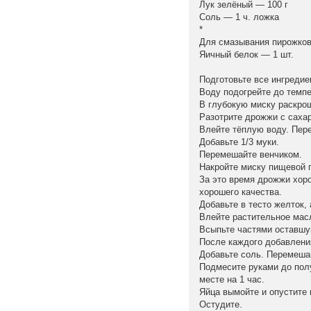
Лук зелёный — 100 г
Соль — 1 ч. ложка
*
Для смазывания пирожков
Яичный белок — 1 шт.
Подготовьте все ингредие
Воду подогрейте до темпе
В глубокую миску раскро
Разотрите дрожжи с саха
Влейте тёплую воду. Пер
Добавьте 1/3 муки.
Перемешайте венчиком.
Накройте миску пищевой п
За это время дрожжи хоро
хорошего качества.
Добавьте в тесто желток,
Влейте растительное мас
Всыпьте частями оставшу
После каждого добавлени
Добавьте соль. Перемеша
Подмесите руками до полу
месте на 1 час.
Яйца вымойте и опустите 
Остудите.