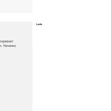
Lada
озревает
и. Начинка