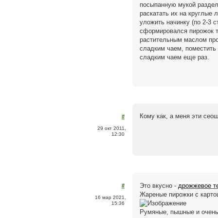
посыпанную мукой раздело
раскатать их на круглые 
уложить начинку (по 2-3 с
сформировался пирожок т
растительным маслом прот
сладким чаем, поместить 
сладким чаем еще раз.
Кому как, а меня эти сео
#
29 окт 2011,
12:30
Это вкусно -
дрожжевое т
#
Жареные пирожки с карто
16 мар 2021,
15:36
Румяные, пышные и очень