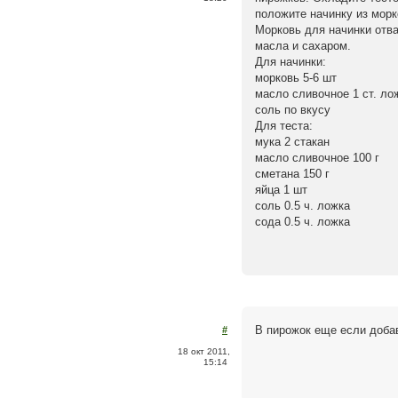
положите начинку из мор
Морковь для начинки отва
масла и сахаром.
Для начинки:
морковь 5-6 шт
масло сливочное 1 ст. ло
соль по вкусу
Для теста:
мука 2 стакан
масло сливочное 100 г
сметана 150 г
яйца 1 шт
соль 0.5 ч. ложка
сода 0.5 ч. ложка
В пирожок еще если добав
#
18 окт 2011,
15:14