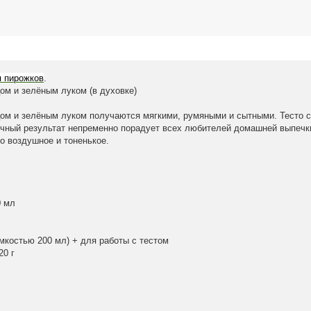
я пирожков
.
ом и зелёным луком (в духовке)
ом и зелёным луком получаются мягкими, румяными и сытными. Тесто с
нечный результат непременно порадует всех любителей домашней выпечк
то воздушное и тоненькое.
0 мл
ёмкостью 200 мл) + для работы с тестом
0 г