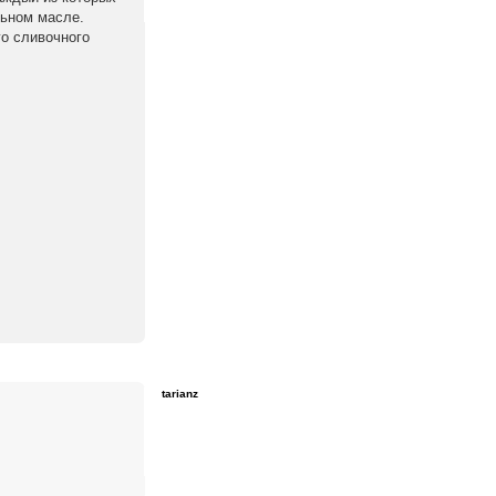
льном масле.
го сливочного
tarianz