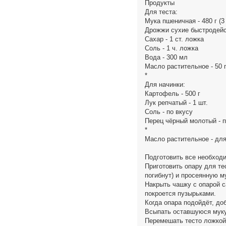
Продукты
Для теста:
Мука пшеничная - 480 г (3
Дрожжи сухие быстродейс
Сахар - 1 ст. ложка
Соль - 1 ч. ложка
Вода - 300 мл
Масло растительное - 50 
*
Для начинки:
Картофель - 500 г
Лук репчатый - 1 шт.
Соль - по вкусу
Перец чёрный молотый - п
*
Масло растительное - для
Подготовить все необход
Приготовить опару для те
погибнут) и просеянную м
Накрыть чашку с опарой с
покроется пузырьками.
Когда опара подойдёт, до
Всыпать оставшуюся муку
Перемешать тесто ложкой