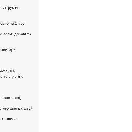
ть к рукам.
ерно на 1 час.
це варки добавить
мости) и
ут 5-10).
ь тёплую (не
о фритюре),
того цвета с двух
го масла.