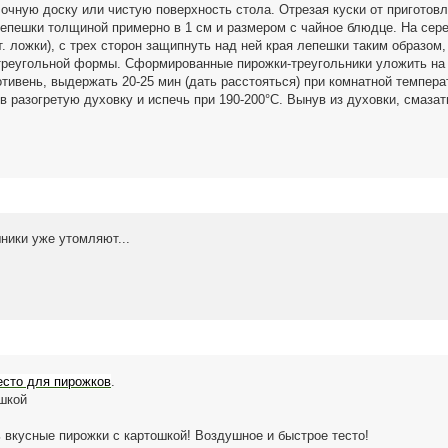
чную доску или чистую поверхность стола. Отрезая куски от приготовл
лепешки толщиной примерно в 1 см и размером с чайное блюдце. На сер
т. ложки), с трех сторон защипнуть над ней края лепешки таким образом,
реугольной формы. Сформированные пирожки-треугольники уложить на
ивень, выдержать 20-25 мин (дать расстояться) при комнатной темпера
в разогретую духовку и испечь при 190-200°С. Вынув из духовки, смаза
шники уже утомляют...
есто для пирожков
.
шкой
 вкусные пирожки с картошкой! Воздушное и быстрое тесто!