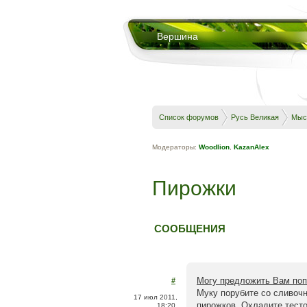
Вершина
Список форумов
Русь Великая
Мыс
Модераторы:
Woodlion
,
KazanAlex
Пирожки
СООБЩЕНИЯ
Могу предложить Вам по
#
Муку порубите со сливочн
17 июл 2011,
пирожков. Охладите тесто
18:20