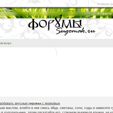
Уставная гр
е-Газета
ли вслух
пробовать вкусные
пирожки
с морковью
ым маслом, влейте в нее смесь яйца, сметаны, соли, соды и замесите г
 в холодильнике, затем раскатайте его, стаканом вырежьте кружки, на 