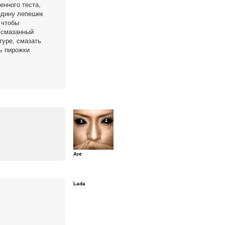
енного теста,
едину лепешек
 чтобы
 смазанный
туре, смазать
ть пирожки
Ant
Lada