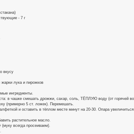
 стакана)
твующие - 7 г
г
о вкусу
 жарки лука и пирожков
имые ингредиенты.
ста: в чашке смешать дрожжи, сахар, соль, ТЁПЛУЮ воду (от горячей 
уку (примерно 5 ст. ложек). Перемешать.
алфеткой и оставить в тёплом месте минут на 20-30. Опара увеличиться
бавить растительное масло.
 (муку всегда просеиваем).
.