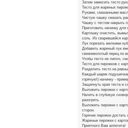
Затем замесить тесто рук
Тесто для жареных пирожк
Руками, смазанными масл
Чистую чашку смазать ра
Чашку с тестом накрыть п
Приготовить начинку для 
Картошку очистить, вымыт
соль. Из сварившейся ка
Лук порезать мелкими куб
Добавить жареный лук вм
свежемолотый перец по в
Чтобы тесто не липло, см
Тесто для пирожков с кар
Разделить тесто на равные
Каждый шарик подушечкам
горячую!) начинку - прим
Защипнуть края теста и 
Выложить пирожки с карт
Налить в глубокую сково
разогреть.
Выложить пирожки с карто
сторон.
Горячие пирожки достать 
Жареные пирожки с картош
Приятного Вам аппетита!