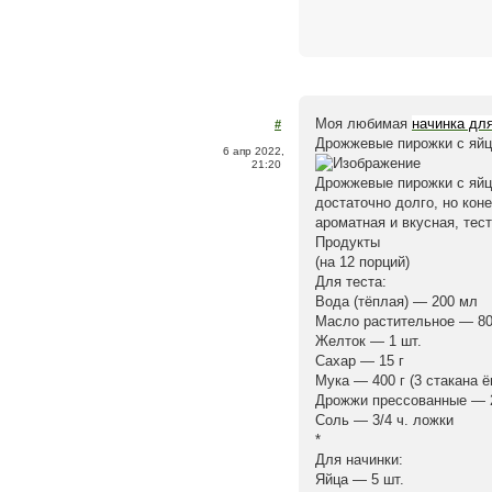
Моя любимая
начинка дл
#
Дрожжевые пирожки с яйц
6 апр 2022,
21:20
Дрожжевые пирожки с яйц
достаточно долго, но ко
ароматная и вкусная, тес
Продукты
(на 12 порций)
Для теста:
Вода (тёплая) — 200 мл
Масло растительное — 8
Желток — 1 шт.
Сахар — 15 г
Мука — 400 г (3 стакана 
Дрожжи прессованные — 2
Соль — 3/4 ч. ложки
*
Для начинки:
Яйца — 5 шт.