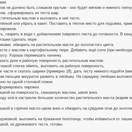
ами.
ов не должно быть слишком крутым - оно будет мягким и немного липну
ом, сформировать из теста шар.
стительным маслом и выложить в неё тесто.
лёнкой или убрать в пакет. Поставить в тёплое место для подъёма, прим
пирожков.
ь, сварить в воде с добавлением лаврового листа до готовности. В кон
ртошки сделать пюре.
иками, обжарить на растительном масле до золотистого цвета.
есте с маслом к картофельному пюре. Добавить ещё соли (при необходи
кусу. Хорошо перемешать начинку.
азать руки и рабочую поверхность растительным маслом.
тошкой слегка обмять, выложить на рабочую поверхность.
 части и скатать шарики (примерно 18), дать тесту немного подойти (мин
и пальцев аккуратно размять в лепёшку. На середину лепёшки выложит
ерно по одной столовой ложке.
сформировать пирожки.
ошкой на поверхность, смазанную маслом, швом вниз.
роду или в кастрюлю большое количество растительного масла (жарим в
шкой в горячее масло швом вниз и обжарить на среднем огне до золотис
шумовкой, выложить на бумажное полотенце, чтобы избавиться от лишне
кой, из дрожжевого теста, готовы.