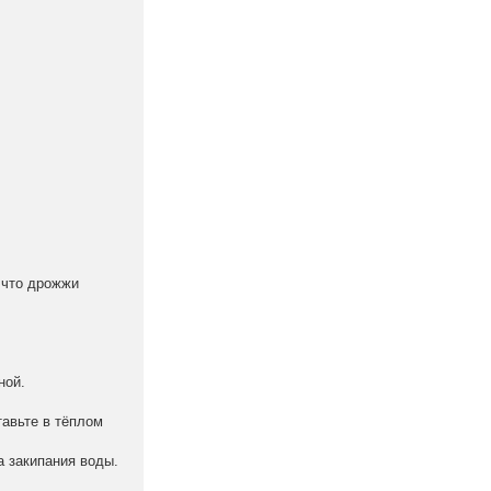
 что дрожжи
ной.
тавьте в тёплом
а закипания воды.