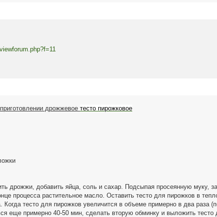
viewforum.php?f=11
 приготовлении дрожжевое
тесто пирожковое
ложки
ть дрожжи, добавить яйца, соль и сахар. Подсыпая просеянную муку, з
конце процесса растительное масло. Оставить тесто для пирожков в тепл
а. Когда тесто для пирожков увеличится в объеме примерно в два раза (
ься еще примерно 40-50 мин, сделать вторую обминку и выложить тесто 