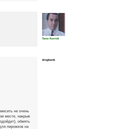
Tano Korridi
drogbank
амесить не очень
ом месте, накрыв
подойдет), обмять
для пирожков на