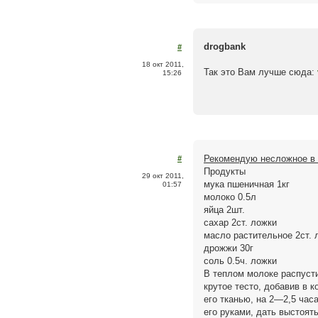
drogbank
#
18 окт 2011,
Так это Вам лучше сюда:
15:26
Рекомендую несложное в
#
Продукты
29 окт 2011,
мука пшеничная 1кг
01:57
молоко 0.5л
яйца 2шт.
сахар 2ст. ложки
масло растительное 2ст. 
дрожжи 30г
соль 0.5ч. ложки
В теплом молоке распусти
крутое тесто, добавив в 
его тканью, на 2—2,5 час
его руками, дать выстоят