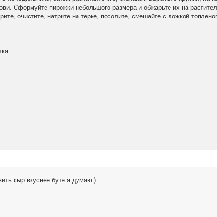
кови. Сформуйте пирожки небольшого размера и обжарьте их на растите
рите, очистите, натрите на терке, посолите, смешайте с ложкой топлено
жка
ить сыр вкуснее буте я думаю )