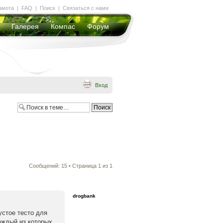
амота
|
FAQ
|
Поиск
|
Связаться с нами
Галерея
Компас
Форум
Вход
Сообщений: 15 • Страница
1
из
1
drogbank
устое тесто для
каждый из которых