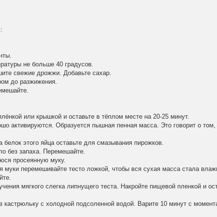
:
нты.
ратуры не больше 40 градусов.
шите свежие дрожжи. Добавьте сахар.
ром до разжижения.
емешайте.
лёнкой или крышкой и оставьте в тёплом месте на 20-25 минут.
шо активируются. Образуется пышная пенная масса. Это говорит о том,
 а белок этого яйца оставьте для смазывания пирожков.
ло без запаха. Перемешайте.
юся просеянную муку.
я муки перемешивайте тесто ложкой, чтобы вся сухая масса стала влаж
йте.
чения мягкого слегка липнущего теста. Накройте пищевой пленкой и ос
в кастрюльку с холодной подсоленной водой. Варите 10 минут с момент