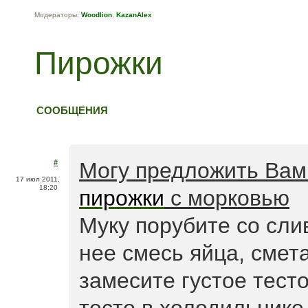
Модераторы:
Woodlion
,
KazanAlex
Пирожки
СООБЩЕНИЯ
#
Могу предложить Вам
17 июл 2011,
18:20
пирожки
с морковью
Муку порубите со сли
нее смесь яйца, смет
замесите густое тест