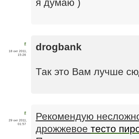
я думаю )
drogbank
#
18 окт 2011,
15:26
Так это Вам лучше с
Рекомендую несложно
#
29 окт 2011,
01:57
дрожжевое
тесто пир