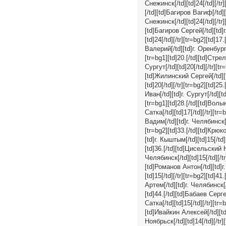
Снежинск[/td][td]24[/td][/tr
[/td][td]Багиров Вагиф[/td][t
Снежинск[/td][td]24[/td][/tr]
[td]Багиров Сергей[/td][td]г.
[td]24[/td][/tr][tr=bg2][td]1
Валерий[/td][td]г. Оренбург[/
[tr=bg1][td]20.[/td][td]Стрел
Сургут[/td][td]20[/td][/tr][t
[td]Жилинский Сергей[/td][td
[td]20[/td][/tr][tr=bg2][td]2
Иван[/td][td]г. Сургут[/td][t
[tr=bg1][td]28.[/td][td]Волын
Сатка[/td][td]17[/td][/tr][tr
Вадим[/td][td]г. Челябинск[/t
[tr=bg2][td]33.[/td][td]Крюк
[td]г. Кыштым[/td][td]15[/td]
[td]36.[/td][td]Цисельский Ни
Челябинск[/td][td]15[/td][/tr
[td]Романов Антон[/td][td]г.
[td]15[/td][/tr][tr=bg2][td]4
Артем[/td][td]г. Челябинск[/t
[td]44.[/td][td]Бабаев Сергей
Сатка[/td][td]15[/td][/tr][tr
[td]Ивайкин Алексей[/td][td]
Ноябрьск[/td][td]14[/td][/tr]