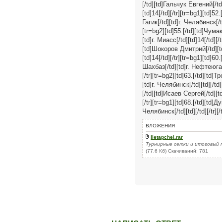
[/td][td]Гальчук Евгений[/td]
[td]14[/td][/tr][tr=bg1][td]5
Гагик[/td][td]г. Челябинск[/t
[tr=bg2][td]55.[/td][td]Чума
[td]г. Миасс[/td][td]14[/td][/
[td]Шокоров Дмитрий[/td][td]
[td]14[/td][/tr][tr=bg1][td]6
Шахбаз[/td][td]г. Нефтеюганс
[/tr][tr=bg2][td]63.[/td][td]
[td]г. Челябинск[/td][td][/td
[/td][td]Исаев Сергей[/td][td
[/tr][tr=bg1][td]68.[/td][td]
Челябинск[/td][td][/td][/tr][/
ВЛОЖЕНИЯ
IIetapchel.rar
Турнирные сетки и итоговый 
(77.6 Кб) Скачиваний: 781