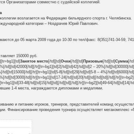
ся Организаторами совместно с судейской коллегией.
а
оллегии возлагается на Федерацию бильярдного спорта г. Челябинска.
еждународной категории – Ноздрачев Юрий Павлович.
аются до 05 марта 2009 года до 10-30 по тел/факс: 8(351)741-34-59, 741
тавляет 150000 руб.
][tr=bg1][td]
Занятое место
[/td][td]
Очки
[/td][td]
Призовые
[/td][td]
Сумма
[/td
8%[/td][td]42000[/td][/tr][tr=bg1][td]2[/td][td]42[/td][td]2 – 20%[/td][td]30000[/td]
[/td][td]15000[/td][/tr][tr=bg1][td]5-8[/td][td]29[/td][td]5-8 – 4%[/td][td]6000[/td]
[/td][td]3000[/td][/tr][tr=bg1][td]17-24[/td][td]20[/td][td][/td][td][/td][/tr][tr=bg2
r][tr=bg1][td]33-48[/td][td]15[/td][td][/td][td][/td][/tr][tr=bg2][td]49-64[/td][td]14[/td]
занявшие 1-4 места, награждаются дипломами и медалями.
иванию и питанию игроков, тренеров, представителей команд осуществл
ии. Финансирование проведения турнира осуществляет мегакомплекс «