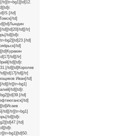
/tr][tr=bg1][td]12.
][td]г.
d]IS.[/td]
 Томск[/td]
[/td][td]Лындин
td][td]20[/td][/tr]
ь[/td][td]г.
tr=bg2][td]23.[/td]
Ноябрьск[/td]
td][td]Куракин
]17[/td][/tr]
рий[/td][td]г.
d]31.[/td][td]Королев
][td]17[/td][/tr]
ревощиков Иван[/td]
/td][/tr][tr=bg1]
алий[/td][td]г.
bg2][td]39.[/td]
 Нефтеюганск[/td]
d][td]Исаев
[/td][/tr][tr=bg1]
рь[/td][td]г.
g2][td]47.[/td]
][td]г.
r][tr=bg1][td]50.