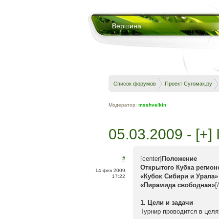
Вершина
Список форумов
Проект Сугомак.ру
Модератор:
msshveikin
05.03.2009 - [+]
[center]
Положение
#
Открытого Кубка регио
14 фев 2009,
«Кубок Сибири и Урала» (
17:22
«Пирамида свободная»
[
1. Цели и задачи
Турнир проводится в целя