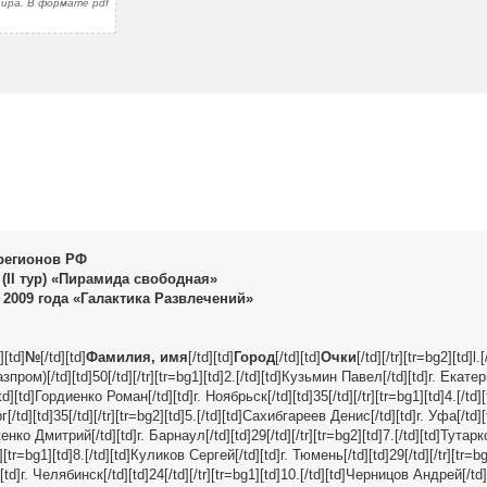
ира. В формате pdf
регионов РФ
(II тур) «Пирамида свободная»
а 2009 года «Галактика Развлечений»
][td]
№
[/td][td]
Фамилия, имя
[/td][td]
Город
[/td][td]
Очки
[/td][/tr][tr=bg2][td]l
зпром)[/td][td]50[/td][/tr][tr=bg1][td]2.[/td][td]Кузьмин Павел[/td][td]г. Екате
.[/td][td]Гордиенко Роман[/td][td]г. Ноябрьск[/td][td]35[/td][/tr][tr=bg1][td]4.[/t
/td][td]35[/td][/tr][tr=bg2][td]5.[/td][td]Сахибгареев Денис[/td][td]г. Уфа[/td][t
енко Дмитрий[/td][td]г. Барнаул[/td][td]29[/td][/tr][tr=bg2][td]7.[/td][td]Тутарк
][tr=bg1][td]8.[/td][td]Куликов Сергей[/td][td]г. Тюмень[/td][td]29[/td][/tr][tr=bg
d]г. Челябинск[/td][td]24[/td][/tr][tr=bg1][td]10.[/td][td]Черницов Андрей[/td][