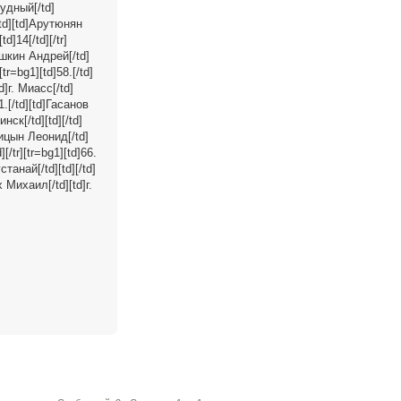
 Рудный[/td]
[/td][td]Арутюнян
d]14[/td][/tr]
рюшкин Андрей[/td]
[tr=bg1][td]58.[/td]
d]г. Миасс[/td]
61.[/td][td]Гасанов
нск[/td][td][/td]
иницын Леонид[/td]
[/tr][tr=bg1][td]66.
станай[/td][td][/td]
х Михаил[/td][td]г.