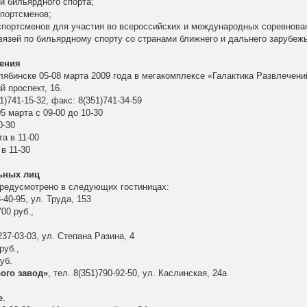
ии бильярдного спорта;
спортсменов;
спортсменов для участия во всероссийских и международных соревнова
связей по бильярдному спорту со странами ближнего и дальнего зарубежь
дения
лябинске 05-08 марта 2009 года в мегакомплексе «Галактика Развлечений
 проспект, 16.
)741-15-32, факс: 8(351)741-34-59
5 марта с 09-00 до 10-30
0-30
а в 11-00
в 11-30
ьных лиц
редусмотрено в следующих гостиницах:
3-40-95, ул. Труда, 153
00 руб.,
)237-03-03, ул. Степана Разина, 4
руб.,
уб.
ого завод»
, тел. 8(351)790-92-50, ул. Каслинская, 24а
е.