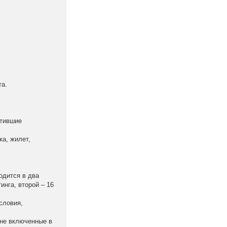
та.
атившие
а, жилет,
одится в два
инга, второй – 16
словия,
 не включенные в