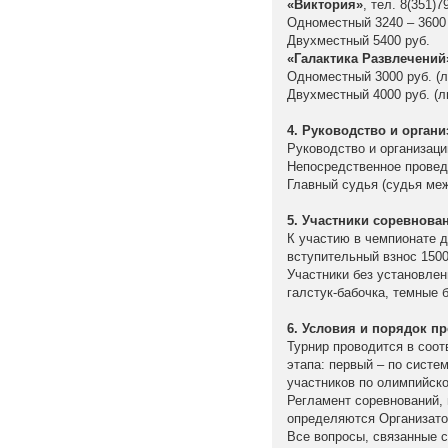
«Виктория»
, тел. 8(351)
Одноместный 3240 – 3600 
Двухместный 5400 руб.
«Галактика Развлечений
Одноместный 3000 руб. (л
Двухместный 4000 руб. (л
4. Руководство и органи
Руководство и организац
Непосредственное провед
Главный судья (судья ме
5. Участники соревнова
К участию в чемпионате 
вступительный взнос 1500
Участники без установле
галстук-бабочка, темные 
6. Условия и порядок п
Турнир проводится в соот
этапа: первый – по систе
участников по олимпийско
Регламент соревнований, 
определяются Организато
Все вопросы, связанные 