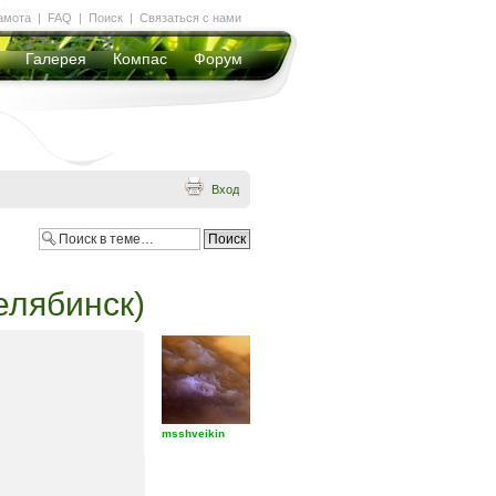
амота
|
FAQ
|
Поиск
|
Связаться с нами
Галерея
Компас
Форум
Вход
Челябинск)
msshveikin