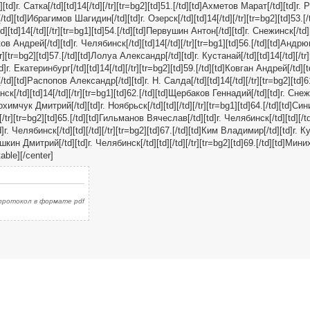
[td]г. Сатка[/td][td]14[/td][/tr][tr=bg2][td]51.[/td][td]Ахметов Марат[/td][td]г.
2.[/td][td]Ибрагимов Шагидин[/td][td]г. Озерск[/td][td]14[/td][/tr][tr=bg2][td]53.
d][td]14[/td][/tr][tr=bg1][td]54.[/td][td]Первушин Антон[/td][td]г. Снежинск[/td][t
ков Андрей[/td][td]г. Челябинск[/td][td]14[/td][/tr][tr=bg1][td]56.[/td][td]Анд
tr][tr=bg2][td]57.[/td][td]Лолуа Александр[/td][td]г. Кустанай[/td][td]14[/td][/tr]
г. Екатеринбург[/td][td]14[/td][/tr][tr=bg2][td]59.[/td][td]Ковган Андрей[/td][t
0.[/td][td]Распопов Александр[/td][td]г. Н. Салда[/td][td]14[/td][/tr][tr=bg2][td]
к[/td][td]14[/td][/tr][tr=bg1][td]62.[/td][td]Щербаков Геннадий[/td][td]г. Снежи
Трохимчук Дмитрий[/td][td]г. Ноябрьск[/td][td][/td][/tr][tr=bg1][td]64.[/td][td]С
][/tr][tr=bg2][td]65.[/td][td]Гильманов Вячеслав[/td][td]г. Челябинск[/td][td][/td]
]г. Челябинск[/td][td][/td][/tr][tr=bg2][td]67.[/td][td]Ким Владимир[/td][td]г. Ку
Душкин Дмитрий[/td][td]г. Челябинск[/td][td][/td][/tr][tr=bg2][td]69.[/td][td]Мини
table][/center]
протокол в формате pdf