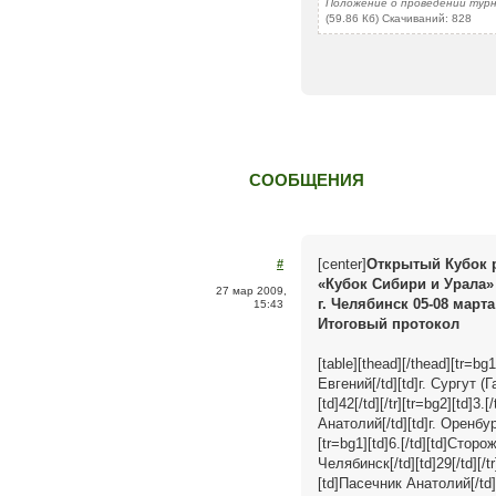
Положение о проведении турн
(59.86 Кб) Скачиваний: 828
СООБЩЕНИЯ
[center]
Открытый Кубок 
#
«Кубок Сибири и Урала» 
27 мар 2009,
г. Челябинск 05-08 март
15:43
Итоговый протокол
[table][thead][/thead][tr=bg1
Евгений[/td][td]г. Сургут (Га
[td]42[/td][/tr][tr=bg2][td]3
Анатолий[/td][td]г. Оренбург[
[tr=bg1][td]6.[/td][td]Сторож
Челябинск[/td][td]29[/td][/tr
[td]Пасечник Анатолий[/td][t