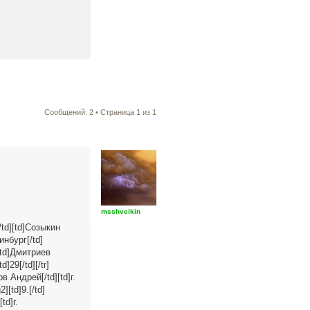
Сообщений: 2 • Страница
1
из
1
msshveikin
.[/td][td]Созыкин
ринбург[/td]
d][td]Дмитриев
d]29[/td][/tr]
ов Андрей[/td][td]г.
2][td]9.[/td]
td]г.