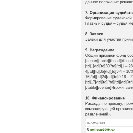
данное положение решают
7. Организация судейств
Формирование судейской к
Главный судья – судья м
8. Заявки
Заявки для участия приним
9. Награждение
Общий призовой фонд сос
[center][table][thead][/thead
[td]1[/td][td]50[/td][td]1 – 2
4[/td][td]35[/td][td]3-4 – 10%
16[/td][td]24[/td][td]9-16 – 2%
[td]17[/td][td][/td][td][/td][/t
[/table][/center]Игроки, 
10. Финансирование
Расходы по проезду, прож
командирующей организац
развлечений».
ВЛОЖЕНИЯ
polIIetap2009.rar