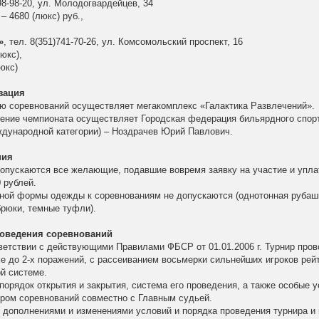
798-98-20, ул. Молодогвардейцев, 34
– 4680 (люкс) руб.,
»
, тел. 8(351)741-70-26, ул. Комсомольский проспект, 16
юкс),
юкс)
зация
ию соревнований осуществляет мегакомплекс «Галактика Развлечений».
ение чемпионата осуществляет Городская федерация бильярдного спор
ждународной категории) – Ноздрачев Юрий Павлович.
ния
допускаются все желающие, подавшие вовремя заявку на участие и упл
 рублей.
нной формы одежды к соревнованиям не допускаются (однотонная рубашк
брюки, темные туфли).
роведения соревнований
ветствии с действующими Правилами ФБСР от 01.01.2006 г. Турнир пров
ме до 2-х поражений, с рассеиванием восьмерки сильнейших игроков рейт
й системе.
порядок открытия и закрытия, система его проведения, а также особые у
ром соревнований совместно с Главным судьей.
с дополнениями и изменениями условий и порядка проведения турнира и