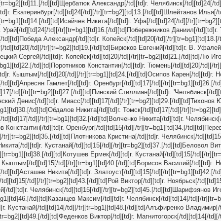
][tr=bg2][td]11.[/td][td]Щербатюк Александр[/td][td]г. Челябинск[/td][td]24[/td][
d]г. Екатеринбург[/td][td]24[/td][/tr][tr=bg2][td]13.[/td][td]Шлейтанов Илья[/td
[tr=bg1][td]14.[/td][td]Исайчев Никита[/td][td]г. Уфа[/td][td]24[/td][/tr][tr=bg2][t
 Урай[/td][td]24[/td][/tr][tr=bg1][td]16.[/td][td]Побережников Даниил[/td][td]г.
7.[/td][td]Победа Александр[/td][td]г. Копейск[/td][td]20[/td][/tr][tr=bg1][td]18.
td][td]20[/td][/tr][tr=bg2][td]19.[/td][td]Бирюков Евгений[/td][td]г. В. Уфалей[/
ецкий Сергей[/td][td]г. Копейск[/td][td]20[/td][/tr][tr=bg2][td]21.[/td][td]Лю Игор
r=bg1][td]22.[/td][td]Поротников Константин[/td][td]г. Тюмень[/td][td]20[/td][/tr][
]г. Кыштым[/td][td]20[/td][/tr][tr=bg1][td]24.[/td][td]Осипов Карен[/td][td]г. 
5.[/td][td]Апресян Гамлет[/td][td]г. Оренбург[/td][td]17[/td][/tr][tr=bg1][td]26.[/
d]17[/td][/tr][tr=bg2][td]27.[/td][td]Пинский Стиллиан[/td][td]г. 'Челябинск[/td][td
ский Денис[/td][td]г. Миасс[/td][td]17[/td][/tr][tr=bg2][td]29.[/td][td]Тихонов Ю
=bg1][td]30.[/td][td]Обдалов Никита[/td][td]г. Томск[/td][td]17[/td][/tr][tr=bg2][t
d][td]17[/td][/tr][tr=bg1][td]32.[/td][td]Волченко Никита[/td][td]г. Челябинск[/td
ов Константин[/td][td]г. Оренбург[/td][td]15[/td][/tr][tr=bg1][td]34.[/td][td]Пе
[/tr][tr=bg2][td]35.[/td][td]Плотникова Кристина[/td][td]г. Челябинск[/td][td]15[
кита[/td][td]г. Кустанай[/td][td]15[/td][/tr][tr=bg2][td]37.[/td][td]Беловол Вит
][tr=bg1][td]38.[/td][td]Котушев Ермек[/td][td]г. Кустанай[/td][td]15[/td][/tr][tr=
 Кыштым[/td][td]15[/td][/tr][tr=bg1][td]40.[/td][td]Борисов Василий[/td][td]г.
1.[/td][td]Асташев Никита[/td][td]г. Златоуст[/td][td]15[/td][/tr][tr=bg1][td]42.[/t
d][td]15[/td][/tr][tr=bg2][td]43.[/td][td]Рой Виктор[/td][td]г. Ноябрьск[/td][td]15
[/td][td]г. Челябинск[/td][td]15[/td][/tr][tr=bg2][td]45.[/td][td]Шарифзянов Иго
=bg1][td]46.[/td][td]Казанцев Максим[/td][td]г. Челябинск[/td][td]14[/td][/tr][tr=b
г. Кустанай[/td][td]14[/td][/tr][tr=bg1][td]48.[/td][td]Алъфиренко Владимир[/td
[tr=bg2][td]49.[/td][td]Феденков Виктор[/td][td]г. Магнитогорск[/td][td]14[/td][/t