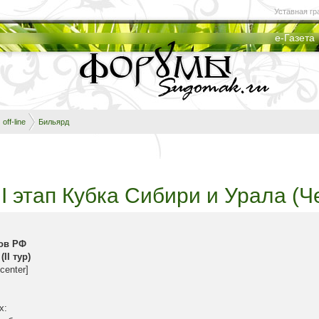
Уставная гр
е-Газета
off-line
Бильярд
 II этап Кубка Сибири и Урала (
нов РФ
II тур)
/center]
х: