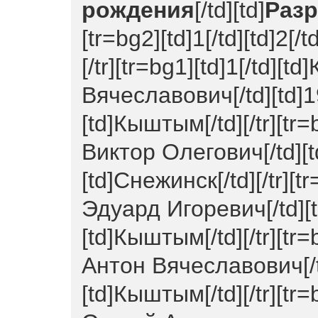
рождения
[/td][td]
Раз
[tr=bg2][td]1[/td][td]2[/td
[/tr][tr=bg1][td]1[/td]
Вячеславович[/td][td]198
[td]Кыштым[/td][/tr][tr=
Виктор Олегович[/td][td
[td]Снежинск[/td][/tr][t
Эдуард Игоревич[/td][td
[td]Кыштым[/td][/tr][tr=
Антон Вячеславович[/td]
[td]Кыштым[/td][/tr][tr=