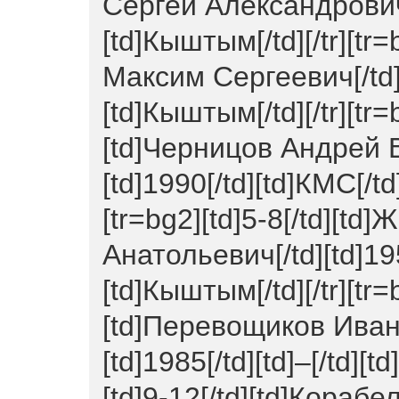
Сергей Александрович[/t
[td]Кыштым[/td][/tr][tr
Максим Сергеевич[/td][t
[td]Кыштым[/td][/tr][tr=b
[td]Черницов Андрей 
[td]1990[/td][td]КМС[/td
[tr=bg2][td]5-8[/td][t
Анатольевич[/td][td]195
[td]Кыштым[/td][/tr][tr=
[td]Перевощиков Иван
[td]1985[/td][td]–[/td][t
[td]9-12[/td][td]Кора