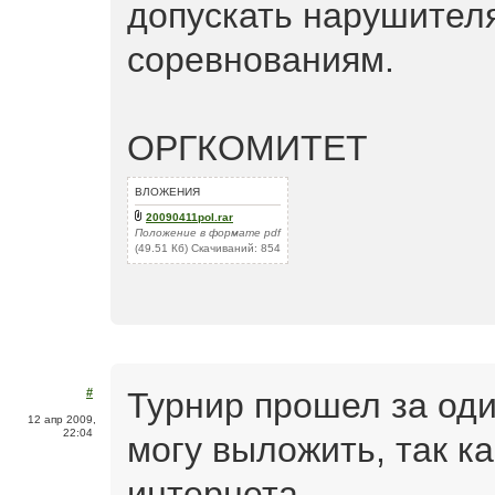
допускать нарушител
соревнованиям.
ОРГКОМИТЕТ
ВЛОЖЕНИЯ
20090411pol.rar
Положение в формате pdf
(49.51 Кб) Скачиваний: 854
Турнир прошел за оди
#
12 апр 2009,
22:04
могу выложить, так ка
интернета.