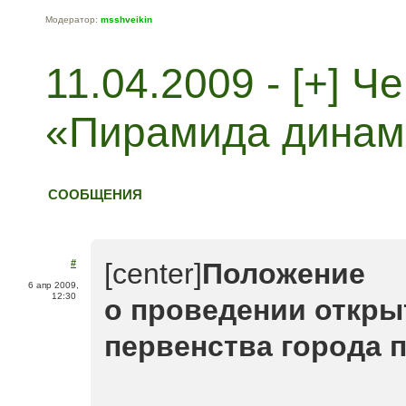
Модератор:
msshveikin
11.04.2009 - [+] 
«Пирамида динам
СООБЩЕНИЯ
#
[center]
Положение
6 апр 2009,
12:30
о проведении откры
первенства города 