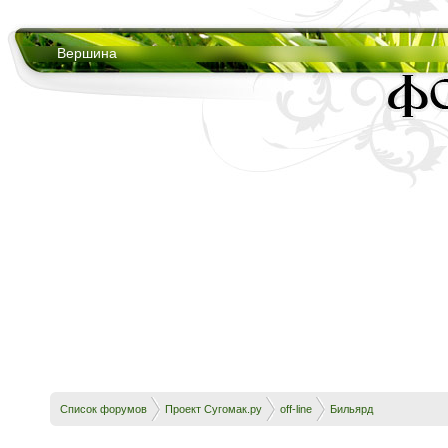
Вершина
Список форумов
Проект Сугомак.ру
off-line
Бильярд