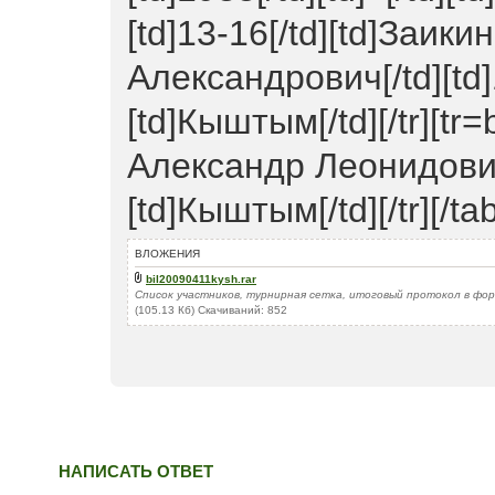
[td]13-16[/td][td]Заик
Александрович[/td][td]1
[td]Кыштым[/td][/tr][tr=
Александр Леонидович[/t
[td]Кыштым[/td][/tr][/tab
ВЛОЖЕНИЯ
bil20090411kysh.rar
Список участников, турнирная сетка, итоговый протокол в фо
(105.13 Кб) Скачиваний: 852
НАПИСАТЬ ОТВЕТ