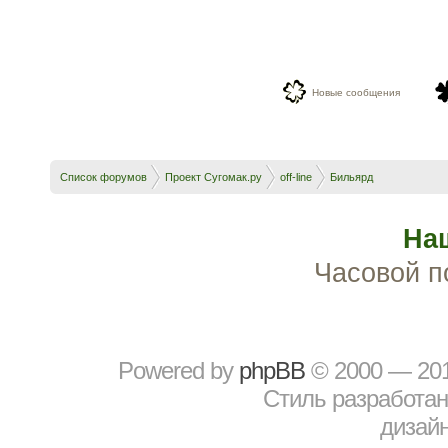
Новые сообщения
Список форумов
Проект Сугомак.ру
off-line
Бильярд
На
Часовой п
Powered by
рhрBВ
© 2000 — 20
Стиль разработа
дизайн