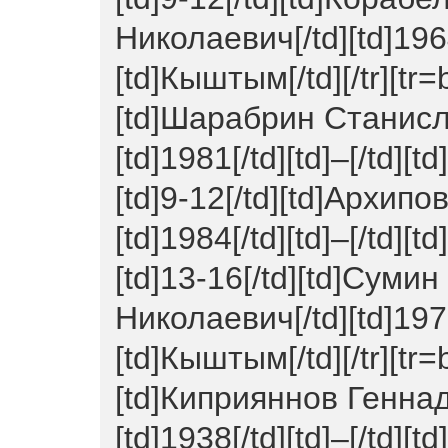
Николаевич[/td][td]1964[
[td]Кыштым[/td][/tr][tr=
[td]Шарабрин Станисл
[td]1981[/td][td]–[/td][t
[td]9-12[/td][td]Архип
[td]1984[/td][td]–[/td][t
[td]13-16[/td][td]Суми
Николаевич[/td][td]1976[
[td]Кыштым[/td][/tr][tr=
[td]Киприяннов Геннад
[td]1938[/td][td]–[/td][t