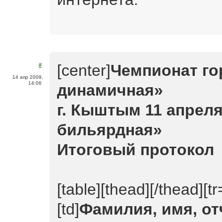
[center]
Чемпионат го
#
14 апр 2009,
14:06
динамичная»
г. Кыштым 11 апреля 
бильярдная»
Итоговый протокол
[table][thead][/thead][tr
[td]
Фамилия, имя, от