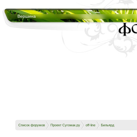
Вершина
Список форумов
Проект Сугомак.ру
off-line
Бильярд