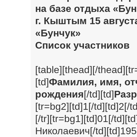
на базе отдыха «Бун
г. Кыштым 15 августа
«Бунчук»
Список участников
[table][thead][/thead][tr
[td]
Фамилия, имя, от
рождения
[/td][td]
Раз
[tr=bg2][td]1[/td][td]2[/td
[/tr][tr=bg1][td]01[/td]
Николаевич[/td][td]1958[