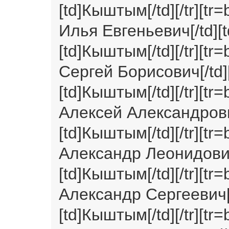
[td]Кыштым[/td][/tr][tr=
Илья Евгеньевич[/td][td
[td]Кыштым[/td][/tr][tr=
Сергей Борисович[/td][t
[td]Кыштым[/td][/tr][tr=
Алексей Александрович[/
[td]Кыштым[/td][/tr][tr=
Александр Леонидович[/t
[td]Кыштым[/td][/tr][tr
Александр Сергеевич[/td
[td]Кыштым[/td][/tr][tr=