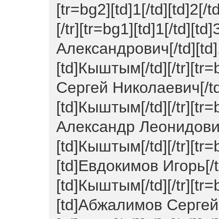
[tr=bg2][td]1[/td][td]2[/td
[/tr][tr=bg1][td]1[/td][
Александрович[/td][td]1
[td]Кыштым[/td][/tr][tr=
Сергей Николаевич[/td][
[td]Кыштым[/td][/tr][tr=
Александр Леонидович[/t
[td]Кыштым[/td][/tr][tr=b
[td]Евдокимов Игорь[/td]
[td]Кыштым[/td][/tr][tr=b
[td]Абжалимов Сергей 