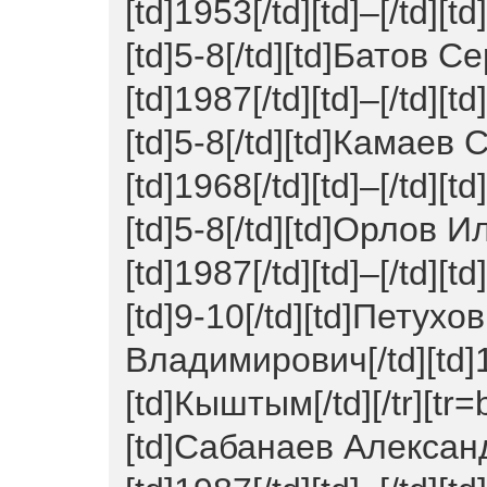
[td]1953[/td][td]–[/td][t
[td]5-8[/td][td]Батов С
[td]1987[/td][td]–[/td][t
[td]5-8[/td][td]Камаев
[td]1968[/td][td]–[/td][t
[td]5-8[/td][td]Орлов И
[td]1987[/td][td]–[/td][t
[td]9-10[/td][td]Петух
Владимирович[/td][td]19
[td]Кыштым[/td][/tr][tr=
[td]Сабанаев Александ