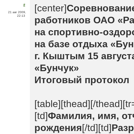
[center]
Соревнование
#
21 авг 2009,
22:13
работников ОАО «Р
на спортивно-оздор
на базе отдыха «Бун
г. Кыштым 15 августа
«Бунчук»
Итоговый протокол
[table][thead][/thead][tr
[td]
Фамилия, имя, от
рождения
[/td][td]
Раз