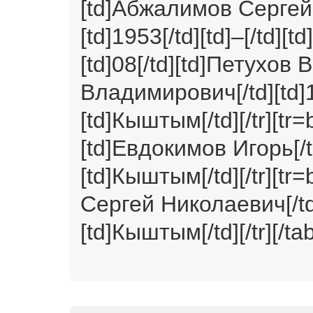
[td]Абжалимов Сергей 
[td]1953[/td][td]–[/td][t
[td]08[/td][td]Петухов
Владимирович[/td][td]19
[td]Кыштым[/td][/tr][tr=
[td]Евдокимов Игорь[/td]
[td]Кыштым[/td][/tr][tr=
Сергей Николаевич[/td][
[td]Кыштым[/td][/tr][/tab