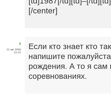
[td]1987[/td][td]–[/td][t
[/center]
Если кто знает кто та
#
21 авг 2009,
22:15
напишите пожалуйста 
рождения. А то я сам
соревнованиях.