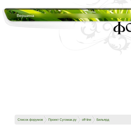
Вершина
Список форумов
Проект Сугомак.ру
off-line
Бильярд