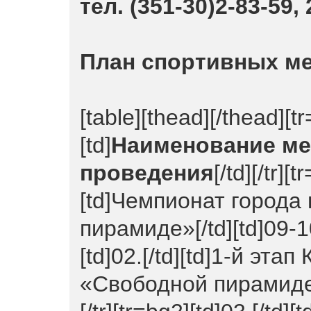
тел. (351-30)2-83-59, 
План спортивных ме
[table][thead][/thead][tr
[td]
Наименование м
проведения
[/td][/tr][
[td]Чемпионат города
пирамиде»[/td][td]09-10
[td]02.[/td][td]1-й эта
«Свободной пирамиде»[