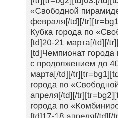
[/tr][tr=bg2][td]03.[/td
«Свободной пирамиде»
февраля[/td][/tr][tr=bg1
Кубка города по «Сво
[td]20-21 марта[/td][/tr]
[td]Чемпионат города
с продолжением до 40 
марта[/td][/tr][tr=bg1][
города по «Свободной 
апреля[/td][/tr][tr=bg2]
города по «Комбиниро
[td]17-18 апреля[/td][/tr