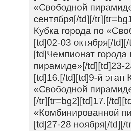
«Свободной пирамиде»
сентября[/td][/tr][tr=bg1
Кубка города по «Сво
[td]02-03 октября[/td][/t
[td]Чемпионат города
пирамиде»[/td][td]23-24
[td]16.[/td][td]9-й эта
«Свободной пирамиде»[
[/tr][tr=bg2][td]17.[/td
«Комбинированной пи
[td]27-28 ноября[/td][/tr