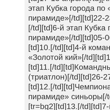
этап Кубка города по
пирамиде»[/td][td]22-23 
[/td][td]6-й этап Кубк
пирамиде»[/td][td]05-06
[td]10.[/td][td]4-й ко
«Золотой кий»[/td][td]1
[td]11.[/td][td]Команд
(триатлон)[/td][td]26-27
[td]12.[/td][td]Чемпи
пирамиде» синьоры[/td][
[tr=bg2][td]13.[/td][td