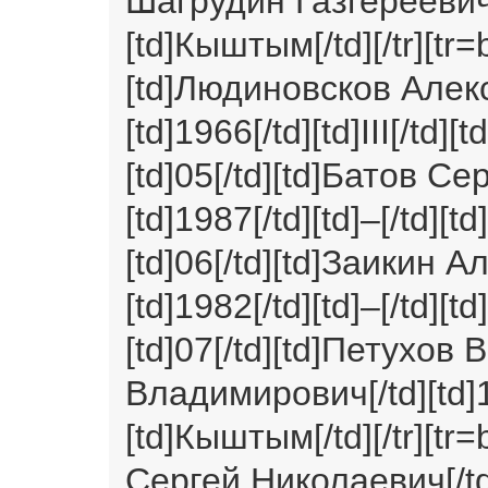
Шагрудин Газгереевич[/t
[td]Кыштым[/td][/tr][tr=
[td]Людиновсков Алек
[td]1966[/td][td]III[/td]
[td]05[/td][td]Батов Се
[td]1987[/td][td]–[/td][t
[td]06[/td][td]Заикин 
[td]1982[/td][td]–[/td][t
[td]07[/td][td]Петухов
Владимирович[/td][td]19
[td]Кыштым[/td][/tr][tr=
Сергей Николаевич[/td][