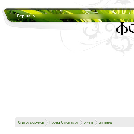
Вершина
Список форумов
Проект Сугомак.ру
off-line
Бильярд