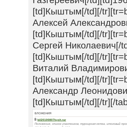
Газгереевич[/td][td]1962
[td]Кыштым[/td][/tr][tr=
Алексей Александрович[/
[td]Кыштым[/td][/tr][tr=
Сергей Николаевич[/td][
[td]Кыштым[/td][/tr][tr=
Виталий Владимирович[/
[td]Кыштым[/td][/tr][tr=
Александр Леонидович[/t
[td]Кыштым[/td][/tr][/tab
ВЛОЖЕНИЯ
bil20100807kysh.rar
Положение, список участников, турнирная сетка, итоговый пр