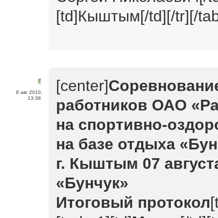
[td]Кыштым[/td][/tr][/tab
[center]
Соревнование
#
8 авг 2010,
13:38
работников ОАО «Р
на спортивно-оздор
на базе отдыха «Бун
г. Кыштым 07 августа
«Бунчук»
Итоговый протокол
[