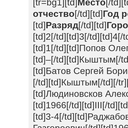
[tr=bg1][td]
Место
[/td][t
отчество
[/td][td]
Год 
[td]
Разряд
[/td][td]
Гор
[td]2[/td][td]3[/td][td]4[/t
[td]1[/td][td]Попов Оле
[td]–[/td][td]Кыштым[/td]
[td]Батов Сергей Борисо
[/td][td]Кыштым[/td][/tr]
[td]Людиновсков Алек
[td]1966[/td][td]III[/td]
[td]3-4[/td][td]Раджаб