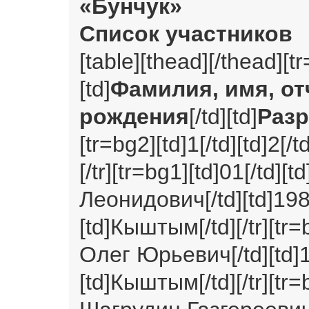
«Бунчук»
Список участников
[table][thead][/thead][tr
[td]
Фамилия, имя, от
рождения
[/td][td]
Раз
[tr=bg2][td]1[/td][td]2[/td
[/tr][tr=bg1][td]01[/td
Леонидович[/td][td]1983[
[td]Кыштым[/td][/tr][tr=
Олег Юрьевич[/td][td]19
[td]Кыштым[/td][/tr][tr