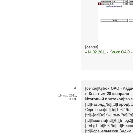
[center]
«
14.02.2011 - Кубок ОАО 
[center]
Кубок ОАО «Ради
#
г. Кыштым 28 февраля –
19 мар 2011,
Итоговый протокол
[table
11:09
[td]
Разряд
[/td][td]
Город
[/t
Сергеевич[/td][td]1982[/td]
[td]–[/td][td]Кыштым[/td][/t
[td]Кыштым[/td][/tr][tr=bg2]
[tr=bg1][td]5-6[/td][td]Бесс
[td]Корабельников Вадим Ник