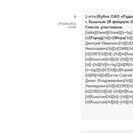
[center]
Кубок ОАО «Ради
#
г. Кыштым 28 февраля 2
28 фев 2011,
Список участников
23:46
[table][thead][/thead][tr=bg1
[td]
Город
[/td][td]
Фора
[/td]
Дмитрий Иванович[/td][td]193
Николаевич[/td][td]1968[/td
[td]1987[/td][td]–[/td][td]К
[td]Кыштым[/td][td]–[/td][/
[td]–[/td][/tr][tr=bg1][td]0
[tr=bg2][td]07[/td][td]Кораб
[td]08[/td][td]Батов Сергей 
Денис Владимирович[/td][td]
Леонидович[/td][td]1983[/td
[td]1982[/td][td]–[/td][td]К
[td]Кыштым[/td][td]–[/td][/t
[td]Кыштым[/td][td]–[/td][/tr]