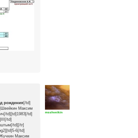
од рождения
[/td]
td][td]Швейкин Максим
msshveikin
ч[/td][td]1983[/td]
II[/td]
штым[/td][/tr]
g2][td]5-6[/td]
[td]Жучкин Максим