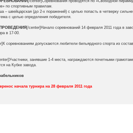
ОРЕВНОВАНИЙ
[/center]Соревнования проводятся по «Свободной пирами
в» по спортивным правилам.
ша – швейцарская (до 2-х поражений) с целью попасть в четверку сильн
тема с целью определения победителя.
 ПРОВЕДЕНИЯ
[/center]Начало соревнований 14 февраля 2011 года в зав
ра в 17-00.
ter]К соревнованиям допускаются любители бильярдного спорта из соста
center]Участники, занявшие 1-4 места, награждаются почетными грамотам
ся на Кубке завода.
орабельников
еренос начала турнира на 28 февраля 2011 года