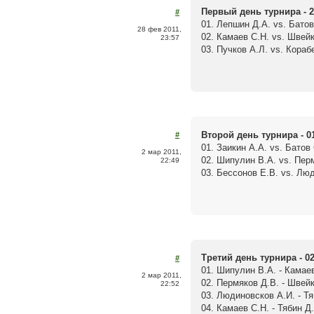
Первый день турнира - 2
#
01. Лепшин Д.А. vs. Батов 
28 фев 2011,
02. Камаев С.Н. vs. Швейк
23:57
03. Пучков А.Л. vs. Кораб
Второй день турнира - 0
#
01. Заикин А.А. vs. Батов 
2 мар 2011,
02. Шипулин В.А. vs. Перм
22:49
03. Бессонов Е.В. vs. Люд
Третий день турнира - 02
#
01. Шипулин В.А. - Камаев
2 мар 2011,
02. Пермяков Д.В. - Швейк
22:52
03. Людиновсков А.И. - Тя
04. Камаев С.Н. - Тябин Д.