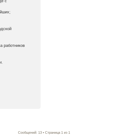
де с
ейших;
одской
ва работников
и.
Сообщений: 13 • Страница
1
из
1