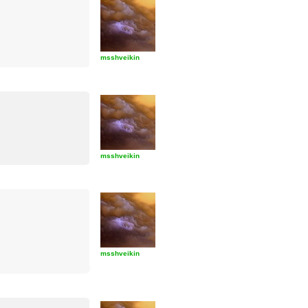
msshveikin
msshveikin
msshveikin