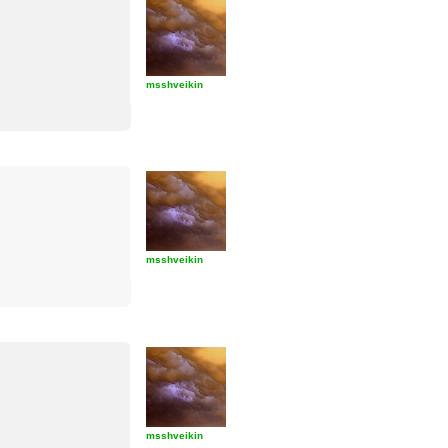
msshveikin
msshveikin
msshveikin