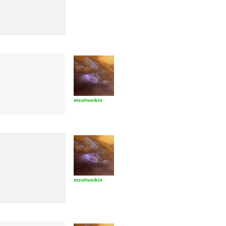
msshveikin
msshveikin