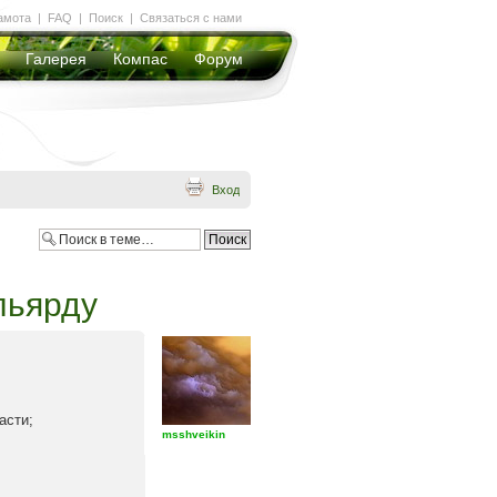
амота
|
FAQ
|
Поиск
|
Связаться с нами
Галерея
Компас
Форум
Вход
льярду
асти;
msshveikin