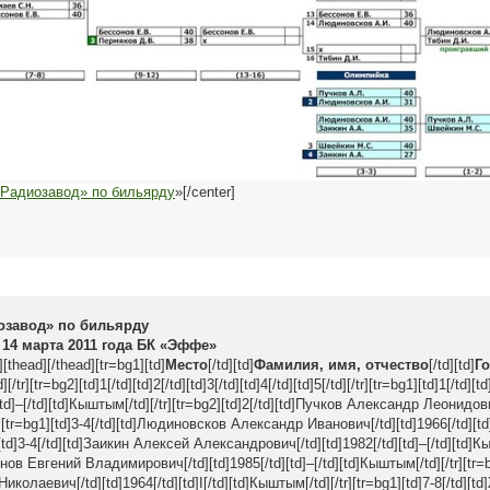
«Радиозавод» по бильярду
»[/center]
озавод» по бильярду
 14 марта 2011 года БК «Эффе»
][thead][/thead][tr=bg1][td]
Место
[/td][td]
Фамилия, имя, отчество
[/td][td]
Г
d][/tr][tr=bg2][td]1[/td][td]2[/td][td]3[/td][td]4[/td][td]5[/td][/tr][tr=bg1][td]1[/
[td]–[/td][td]Кыштым[/td][/tr][tr=bg2][td]2[/td][td]Пучков Александр Леонидови
r][tr=bg1][td]3-4[/td][td]Людиновсков Александр Иванович[/td][td]1966[/td][td]I
[td]3-4[/td][td]Заикин Алексей Александрович[/td][td]1982[/td][td]–[/td][td]Кы
онов Евгений Владимирович[/td][td]1985[/td][td]–[/td][td]Кыштым[/td][/tr][tr=b
олаевич[/td][td]1964[/td][td]I[/td][td]Кыштым[/td][/tr][tr=bg1][td]7-8[/td]