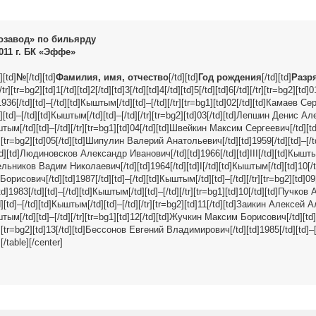
озавод» по бильярду
011 г. БК «Эффе»
][td]
№
[/td][td]
Фамилия, имя, отчество
[/td][td]
Год рождения
[/td][td]
Разр
[/tr][tr=bg2][td]1[/td][td]2[/td][td]3[/td][td]4[/td][td]5[/td][td]6[/td][/tr][tr=bg2][td
6[/td][td]–[/td][td]Кыштым[/td][td]–[/td][/tr][tr=bg1][td]02[/td][td]Камаев Се
][td]–[/td][td]Кыштым[/td][td]–[/td][/tr][tr=bg2][td]03[/td][td]Лепшин Денис А
ыштым[/td][td]–[/td][/tr][tr=bg1][td]04[/td][td]Швейкин Максим Сергеевич[/td][td]
tr][tr=bg2][td]05[/td][td]Шипулин Валерий Анатольевич[/td][td]1959[/td][td]–[/
6[/td][td]Людиновсков Александр Иванович[/td][td]1966[/td][td]III[/td][td]Кыштым[
ельников Вадим Николаевич[/td][td]1964[/td][td]I[/td][td]Кыштым[/td][td]10[/td
Борисович[/td][td]1987[/td][td]–[/td][td]Кыштым[/td][td]–[/td][/tr][tr=bg2][td]0
1983[/td][td]–[/td][td]Кыштым[/td][td]–[/td][/tr][tr=bg1][td]10[/td][td]Пучко
][td]–[/td][td]Кыштым[/td][td]–[/td][/tr][tr=bg2][td]11[/td][td]Заикин Алексей
ыштым[/td][td]–[/td][/tr][tr=bg1][td]12[/td][td]Жучкин Максим Борисович[/td][td]1
r][tr=bg2][td]13[/td][td]Бессонов Евгений Владимирович[/td][td]1985[/td][td]–[
[/table][/center]