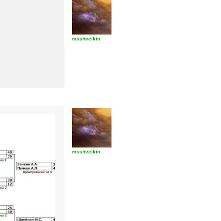
msshveikin
msshveikin