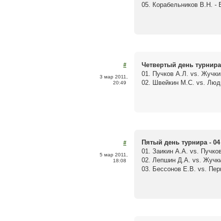
05. Корабельников В.Н. - Б
Четвертый день турнира 
#
01. Пучков А.Л. vs. Жучки
3 мар 2011,
02. Швейкин М.С. vs. Люди
20:49
Пятый день турнира - 04
#
01. Заикин А.А. vs. Пучков
5 мар 2011,
02. Лепшин Д.А. vs. Жучки
18:08
03. Бессонов Е.В. vs. Пер