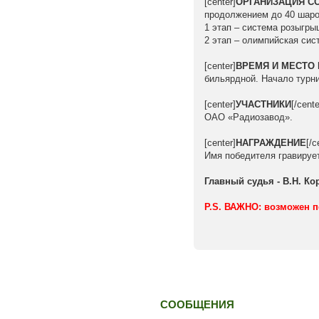
[center]
ОРГАНИЗАЦИЯ С
продолжением до 40 шаро
1 этап – система розыгры
2 этап – олимпийская сис
[center]
ВРЕМЯ И МЕСТО
бильярдной. Начало турни
[center]
УЧАСТНИКИ
[/cen
ОАО «Радиозавод».
[center]
НАГРАЖДЕНИЕ
[/
Имя победителя гравирует
Главный судья - В.Н. К
P.S. ВАЖНО: возможен п
СООБЩЕНИЯ