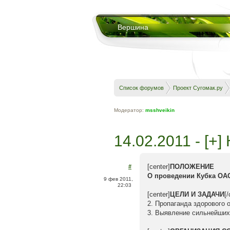
Вершина
Список форумов
Проект Сугомак.ру
Модератор:
msshveikin
14.02.2011 - [+
[center]
ПОЛОЖЕНИЕ
#
О проведении Кубка ОА
9 фев 2011,
22:03
[center]
ЦЕЛИ И ЗАДАЧИ
[
2. Пропаганда здорового 
3. Выявление сильнейших