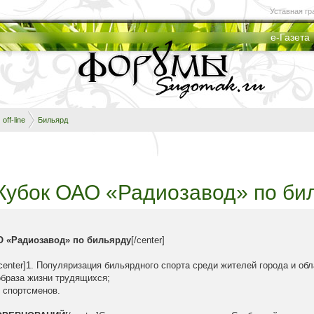
Уставная гр
е-Газета
off-line
Бильярд
] Кубок ОАО «Радиозавод» по би
О «Радиозавод» по бильярду
[/center]
/center]1. Популяризация бильярдного спорта среди жителей города и обл
образа жизни трудящихся;
 спортсменов.