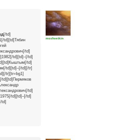
яд
[/td]
msshveikin
]01[/td][td]Тябин
ргей
лександрович[/td]
1982[/td][td]–[/td]
td][td]Кыштым[/td]
/td][td]–[/td][/tr]
][/tr][tr=bg1]
9[/td][td]Пермяков
в Александр
 Александрович[/td]
975[/td][td]–[/td]
/td]