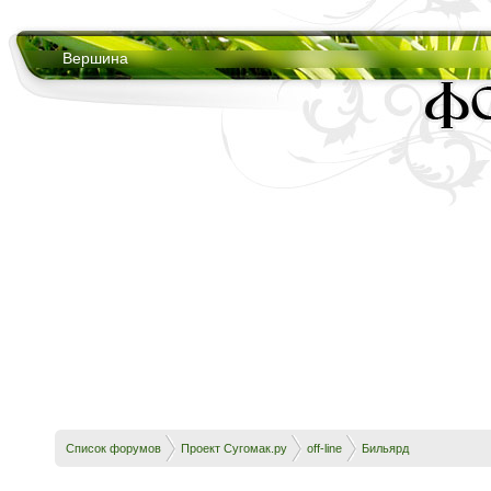
Вершина
Список форумов
Проект Сугомак.ру
off-line
Бильярд