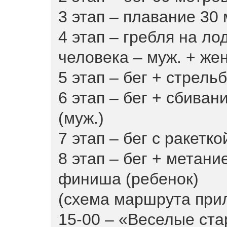
3 этап – плавание 30 
4 этап – гребля на ло
человека – муж. + жен
5 этап – бег + стрельб
6 этап – бег + сбива
(муж.)
7 этап – бег с ракетко
8 этап – бег + метани
финиша (ребенок)
(схема маршрута прил
15-00 – «Веселые ста