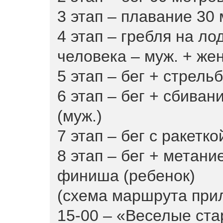
3 этап – плавание 30 
4 этап – гребля на ло
человека – муж. + жен
5 этап – бег + стрельб
6 этап – бег + сбива
(муж.)
7 этап – бег с ракетко
8 этап – бег + метани
финиша (ребенок)
(схема маршрута прил
15-00 – «Веселые ста