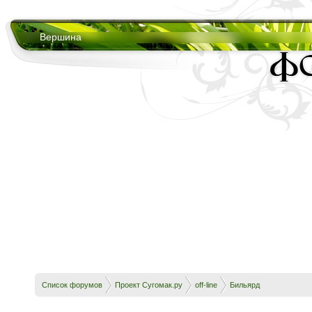
Вершина
Список форумов
Проект Сугомак.ру
off-line
Бильярд