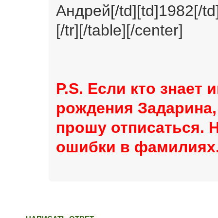
Андрей[/td][td]1982[/td
[/tr][/table][/center]
P.S. Если кто знает 
рождения Задарина,
прошу отписаться. Н
ошибки в фамилиях