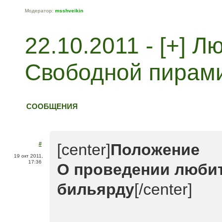
Модератор:
msshveikin
22.10.2011 - [+] 
Свободной пирам
СООБЩЕНИЯ
#
[center]
Положение
19 окт 2011,
17:36
О проведении любит
бильярду
[/center]