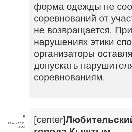
форма одежды не соо
соревнований от учас
не возвращается. Пр
нарушениях этики сп
организаторы оставля
допускать нарушител
соревнованиям.
[center]
Любительский
#
22 ноя 2011,
11:23
города Кыштым