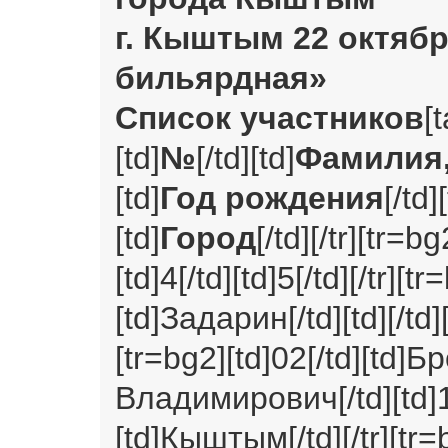
г. Кыштым 22 октябр
бильярдная»
Список участников
[
[td]
№
[/td][td]
Фамилия,
[td]
Год рождения
[/td]
[td]
Город
[/td][/tr][tr=bg
[td]4[/td][td]5[/td][/tr][t
[td]Задарин[/td][td][/td]
[tr=bg2][td]02[/td][td
Владимирович[/td][td]19
[td]Кыштым[/td][/tr][tr=