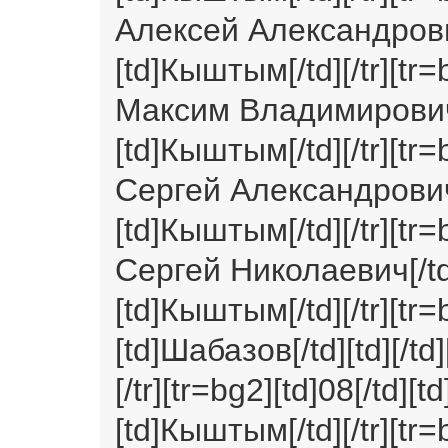
Алексей Александрович[/
[td]Кыштым[/td][/tr][tr=
Максим Владимирович[/t
[td]Кыштым[/td][/tr][tr
Сергей Александрович[/t
[td]Кыштым[/td][/tr][tr=
Сергей Николаевич[/td][
[td]Кыштым[/td][/tr][tr=
[td]Шабазов[/td][td][/td
[/tr][tr=bg2][td]08[/td][td
[td]Кыштым[/td][/tr][tr=