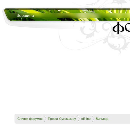
Вершина
Список форумов
Проект Сугомак.ру
off-line
Бильярд