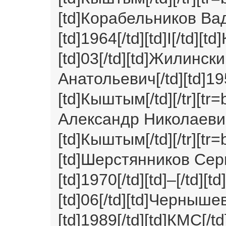
[td]Корабельников Ва
[td]1964[/td][td]I[/td][t
[td]03[/td][td]Жилинск
Анатольевич[/td][td]195
[td]Кыштым[/td][/tr][tr=
Александр Николаевич[/t
[td]Кыштым[/td][/tr][tr=
[td]Шерстянников Сер
[td]1970[/td][td]–[/td][t
[td]06[/td][td]Черныш
[td]1989[/td][td]КМС[/td]