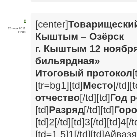
[center]
Товарищеский
#
26 ноя 2011,
11:08
Кыштым – Озёрск
г. Кыштым 12 ноября
бильярдная»
Итоговый протокол
[
[tr=bg1][td]
Место
[/td][t
отчество
[/td][td]
Год 
[td]
Разряд
[/td][td]
Гор
[td]2[/td][td]3[/td][td]4[/t
[td=1,5]1[/td][td]Айва