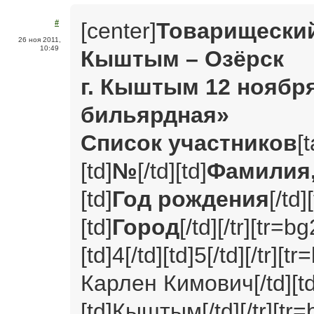
[center]
Товарищеский
#
26 ноя 2011,
10:49
Кыштым – Озёрск
г. Кыштым 12 ноября
бильярдная»
Список участников
[
[td]
№
[/td][td]
Фамилия,
[td]
Год рождения
[/td]
[td]
Город
[/td][/tr][tr=bg
[td]4[/td][td]5[/td][/tr][
Карлен Кимович[/td][td
[td]Кыштым[/td][/tr][tr=