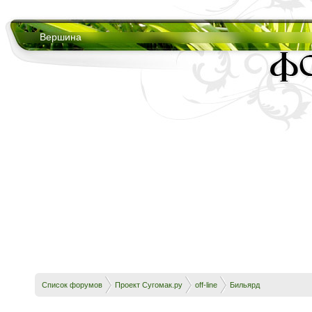
Вершина
Список форумов
Проект Сугомак.ру
off-line
Бильярд