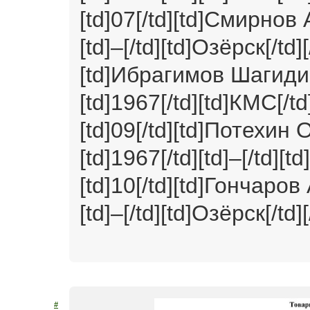
[td]07[/td][td]Смирнов А
[td]–[/td][td]Озёрск[/td][
[td]Ибрагимов Шагиди
[td]1967[/td][td]КМС[/td]
[td]09[/td][td]Потехин 
[td]1967[/td][td]–[/td][td
[td]10[/td][td]Гончаров 
[td]–[/td][td]Озёрск[/td][
#