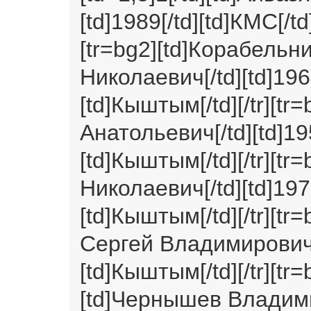
[td]1989[/td][td]КМС[/td
[tr=bg2][td]Корабель
Николаевич[/td][td]1964[
[td]Кыштым[/td][/tr][t
Анатольевич[/td][td]195
[td]Кыштым[/td][/tr][t
Николаевич[/td][td]1976[
[td]Кыштым[/td][/tr][t
Сергей Владимирович[/td
[td]Кыштым[/td][/tr][tr=
[td]Чернышев Владими