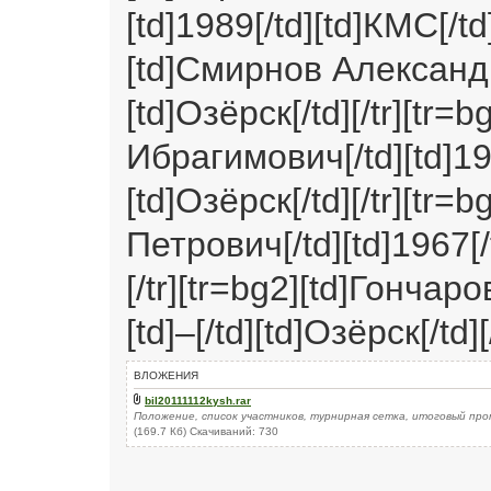
[td]1989[/td][td]КМС[/td]
[td]Смирнов Александр Н.
[td]Озёрск[/td][/tr][t
Ибрагимович[/td][td]196
[td]Озёрск[/td][/tr][tr
Петрович[/td][td]1967[/t
[/tr][tr=bg2][td]Гончаро
[td]–[/td][td]Озёрск[/td][
ВЛОЖЕНИЯ
bil20111112kysh.rar
Положение, список участников, турнирная сетка, итоговый пр
(169.7 Кб) Скачиваний: 730