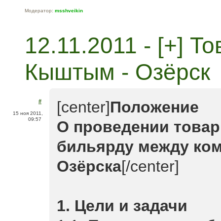
Модератор:
msshveikin
12.11.2011 - [+] 
Кыштым - Озёрск
#
[center]
Положение
15 ноя 2011,
09:57
О проведении товар
бильярду между ко
Озёрска
[/center]
1. Цели и задачи