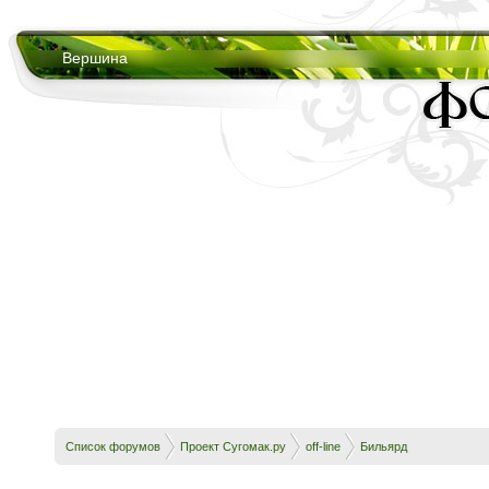
Вершина
Список форумов
Проект Сугомак.ру
off-line
Бильярд