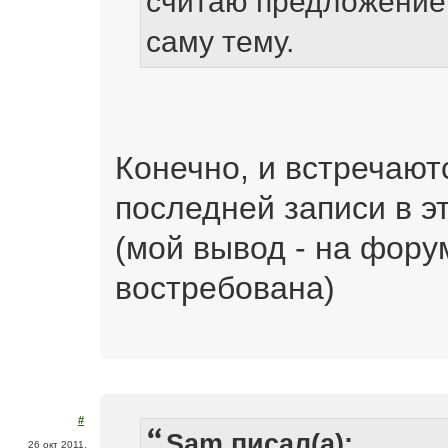
считаю предложени
саму тему.
Конечно, и встречаютс
последней записи в эт
(мой вывод - на фору
востребована)
#
Sam писал(а):
26 окт 2011,