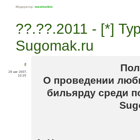
Модератор:
msshveikin
??.??.2011 - [*] Т
Sugomak.ru
#
Пол
29 авг 2007,
10:25
О проведении люби
бильярду среди п
Sug