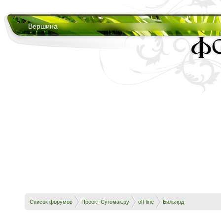
Вершина
Список форумов
Проект Сугомак.ру
off-line
Бильярд