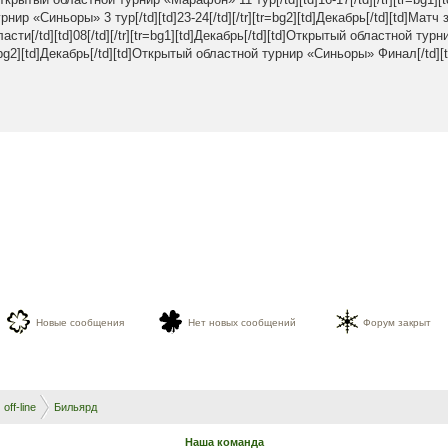
нир «Синьоры» 3 тур[/td][td]23-24[/td][/tr][tr=bg2][td]Декабрь[/td][td]Матч 
ти[/td][td]08[/td][/tr][tr=bg1][td]Декабрь[/td][td]Открытый областной ту
[tr=bg2][td]Декабрь[/td][td]Открытый областной турнир «Синьоры» Финал[/td][td]
Новые сообщения
Нет новых сообщений
Форум закрыт
off-line
Бильярд
Наша команда