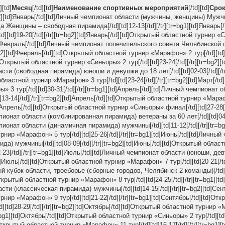
][td]
Месяц
[/td][td]
Наименование спортивных мероприятий
[/td][td]
Сро
=bg2][td]Январь[/td][td]Личный чемпионат области (мужчины, женщины) Муж
Женщины – свободная пирамида[/td][td]12-13[/td][/tr][tr=bg1][td]Январь[/
][td]19-20[/td][/tr][tr=bg2][td]Январь[/td][td]Открытый областной турнир «
][td]Февраль[/td][td]Личный чемпионат попечительского совета Челябинской
=bg2][td]Февраль[/td][td]Открытый областной турнир «Марафон» 2 тур[/td][td]16
]Открытый областной турнир «Синьоры» 2 тур[/td][td]23-24[/td][/tr][tr=bg2][t
ти (свободная пирамида) юноши и девушки до 18 лет[/td][td]02-03[/td][/tr
областной турнир «Марафон» 3 тур[/td][td]23-24[/td][/tr][tr=bg2][td]Март[/t
 3 тур[/td][td]30-31[/td][/tr][tr=bg1][td]Апрель[/td][td]Личный чемпионат
13-14[/td][/tr][tr=bg2][td]Апрель[/td][td]Открытый областной турнир «Мараф
[td]Апрель[/td][td]Открытый областной турнир «Синьоры» финал[/td][td]27-28[/t
пионат области (комбинированная пирамида) ветераны за 60 лет[/td][td]04[/t
пионат области (динамичная пирамида) мужчины[/td][td]11-12[/td][/tr][tr=bg2
нир «Марафон» 5 тур[/td][td]25-26[/td][/tr][tr=bg1][td]Июнь[/td][td]Личны
а) мужчины[/td][td]08-09[/td][/tr][tr=bg2][td]Июнь[/td][td]Открытый облас
2-23[/td][/tr][tr=bg1][td]Июль[/td][td]Личный чемпионат области (юноши, д
][td]Июль[/td][td]Открытый областной турнир «Марафон» 7 тур[/td][td]20-21[/td]
ый кубок области, троеборье (сборные городов, Челябинск 2 команды)[/td][td
Открытый областной турнир «Марафон» 8 тур[/td][td]24-25[/td][/tr][tr=bg1][td
ти (классическая пирамида) мужчины[/td][td]14-15[/td][/tr][tr=bg2][td]Сент
нир «Марафон» 9 тур[/td][td]21-22[/td][/tr][tr=bg1][td]Сентябрь[/td][td]От
][td]28-29[/td][/tr][tr=bg2][td]Октябрь[/td][td]Открытый областной турнир
tr=bg1][td]Октябрь[/td][td]Открытый областной турнир «Синьоры» 2 тур[/td][td]2
Открытый областной турнир «Марафон» 11 тур[/td][td]16-17[/td][/tr][tr=bg1][t