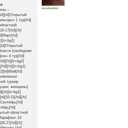
ки
msshveikin
чины –
td][td]Открытый
Синьоры» 1 тур[/td]
 областной
-17[/td][/tr]
d]Март[/td]
][tr=bg1]
d][td]Открытый
 области (свободная
он» 4 тур[/td]
d][/tr][tr=bg2]
d][/tr][tr=bg1]
][td]Май[/td]
й чемпионат
тной турнир
евушки, женщины)
[/tr][tr=bg1]
]10-11[/td][/tr]
]Сентябрь[/td]
ябрь[/td]
крытый областной
 «Марафон» 10
6-27[/td][/tr]
d]Ноябрь[/td]