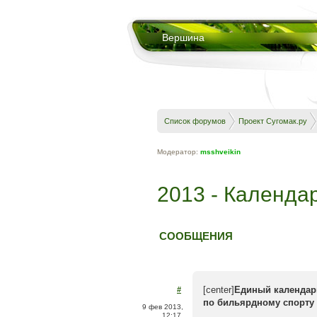
Вершина
Список форумов
Проект Сугомак.ру
Модератор:
msshveikin
2013 - Календар
СООБЩЕНИЯ
[center]
Единый календар
#
по бильярдному спорту н
9 фев 2013,
12:17