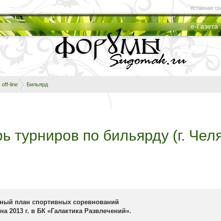
Уставная гр
е-Газета
off-line
Бильярд
ь турниров по бильярду (г. Чел
ный план спортивных соревнований
а 2013 г. в БК «Галактика Развлечений».