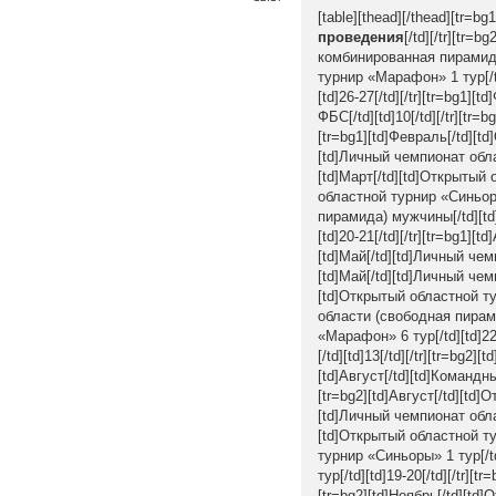
[table][thead][/thead][tr=bg1
проведения
[/td][/tr][tr
комбинированная пирамида 
турнир «Марафон» 1 тур[/td
[td]26-27[/td][/tr][tr=bg1
ФБС[/td][td]10[/td][/tr][tr
[tr=bg1][td]Февраль[/td][td
[td]Личный чемпионат облас
[td]Март[/td][td]Открытый 
областной турнир «Синьоры»
пирамида) мужчины[/td][td]
[td]20-21[/td][/tr][tr=bg1]
[td]Май[/td][td]Личный чем
[td]Май[/td][td]Личный чем
[td]Открытый областной тур
области (свободная пирамид
«Марафон» 6 тур[/td][td]2
[/td][td]13[/td][/tr][tr=bg2
[td]Август[/td][td]Командн
[tr=bg2][td]Август[/td][td]
[td]Личный чемпионат облас
[td]Открытый областной тур
турнир «Синьоры» 1 тур[/td
тур[/td][td]19-20[/td][/tr][
[tr=bg2][td]Ноябрь[/td][td]