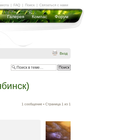
амота
|
FAQ
|
Поиск
|
Связаться с нами
Галерея
Компас
Форум
Вход
ябинск)
1 сообщение • Страница
1
из
1