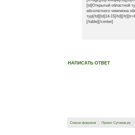
[td]Открытый областной тур
абсолютного чемпиона облас
тур[/td][td]14-15[/td][/tr]
[/table][/center]
НАПИСАТЬ ОТВЕТ
Список форумов
Проект Сугомак.ру