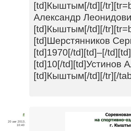
[td]Кыштым[/td][/tr][tr=
Александр Леонидович[/t
[td]Кыштым[/td][/tr][tr=
[td]Шерстянников Сер
[td]1970[/td][td]–[/td][t
[td]10[/td][td]Устинов Ал
[td]Кыштым[/td][/tr][/tab
#
20 авг 2013,
10:40