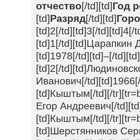
отчество
[/td][td]
Год 
[td]
Разряд
[/td][td]
Гор
[td]2[/td][td]3[/td][td]4[/t
[td]1[/td][td]Царапкин
[td]1978[/td][td]–[/td][t
[td]2[/td][td]Людинов
Иванович[/td][td]1966[/td
[td]Кыштым[/td][/tr][tr=
Егор Андреевич[/td][td]
[td]Кыштым[/td][/tr][tr=b
[td]Шерстянников Сер