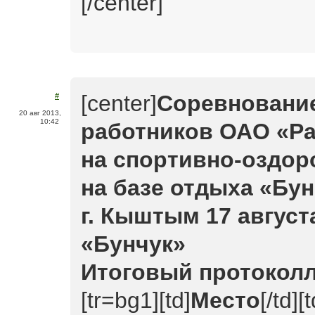
[/center]
[center]
Соревнование
#
20 авг 2013,
10:42
работников ОАО «Р
на спортивно-оздор
на базе отдыха «Бун
г. Кыштым 17 августа
«Бунчук»
Итоговый протокол
[tr=bg1][td]
Место
[/td][t