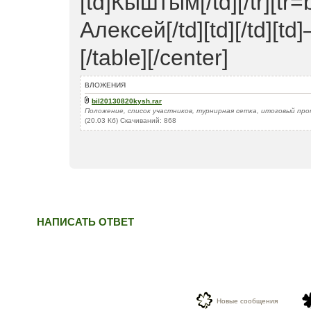
[td]Кыштым[/td][/tr][tr=
Алексей[/td][td][/td][td]
[/table][/center]
ВЛОЖЕНИЯ
bil20130820kysh.rar
Положение, список участников, турнирная сетка, итоговый пр
(20.03 Кб) Скачиваний: 868
НАПИСАТЬ ОТВЕТ
Новые сообщения