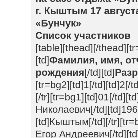
г. Кыштым 17 августа
«Бунчук»
Список участников
[table][thead][/thead][tr
[td]
Фамилия, имя, от
рождения
[/td][td]
Раз
[tr=bg2][td]1[/td][td]2[/td
[/tr][tr=bg1][td]01[/td]
Николаевич[/td][td]1968[
[td]Кыштым[/td][/tr][tr=
Егор Андреевич[/td][td]