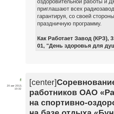
оздоровительной работы и Д
приглашают всех радиозаводч
гарантируя, со своей сторон
праздничную программу.
Как Работает Завод (КРЗ), 3
01, "День здоровья для ду
[center]
Соревнование
#
20 авг 2013,
10:32
работников ОАО «Р
на спортивно-оздор
на базе отдыха «Бун