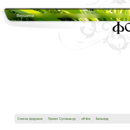
Вершина
Список форумов
Проект Сугомак.ру
off-line
Бильярд