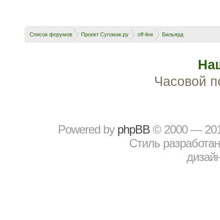
Список форумов
Проект Сугомак.ру
off-line
Бильярд
На
Часовой п
Powered by
рhрBВ
© 2000 — 20
Стиль разработа
дизайн