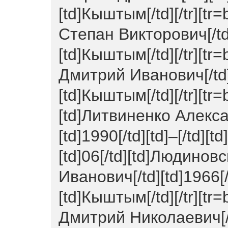
[td]Кыштым[/td][/tr][tr=
Степан Викторович[/td][
[td]Кыштым[/td][/tr][tr=
Дмитрий Иванович[/td][t
[td]Кыштым[/td][/tr][tr=
[td]Литвиненко Алекса
[td]1990[/td][td]–[/td][t
[td]06[/td][td]Людино
Иванович[/td][td]1966[/td
[td]Кыштым[/td][/tr][tr
Дмитрий Николаевич[/td]