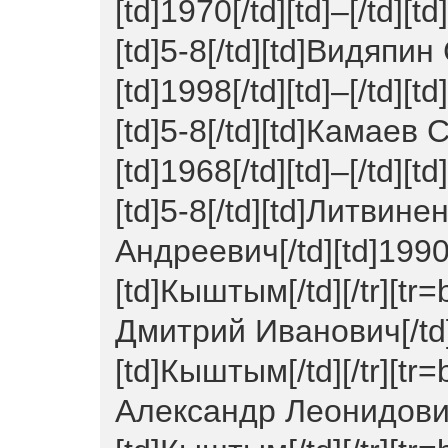
[td]1970[/td][td]–[/td][t
[td]5-8[/td][td]Видяпи
[td]1998[/td][td]–[/td][t
[td]5-8[/td][td]Камаев
[td]1968[/td][td]–[/td][t
[td]5-8[/td][td]Литвин
Андреевич[/td][td]1990[/
[td]Кыштым[/td][/tr][tr=
Дмитрий Иванович[/td][t
[td]Кыштым[/td][/tr][tr=
Александр Леонидович[/t