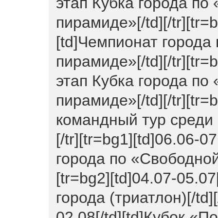
этап Кубка города по
пирамиде»[/td][/tr][tr=
[td]Чемпионат города
пирамиде»[/td][/tr][tr=b
этап Кубка города по
пирамиде»[/td][/tr][tr=
командный тур среди 
[/tr][tr=bg1][td]06.06-0
города по «Свободной 
[tr=bg2][td]04.07-05.0
города (триатлон)[/td][/
02.08[/td][td]Кубок «