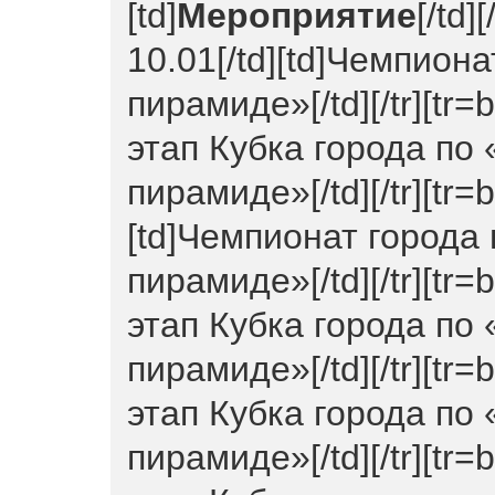
[td]
Мероприятие
[/td]
10.01[/td][td]Чемпион
пирамиде»[/td][/tr][tr=b
этап Кубка города по
пирамиде»[/td][/tr][tr=b
[td]Чемпионат города
пирамиде»[/td][/tr][tr=b
этап Кубка города по
пирамиде»[/td][/tr][tr=b
этап Кубка города по
пирамиде»[/td][/tr][tr=b