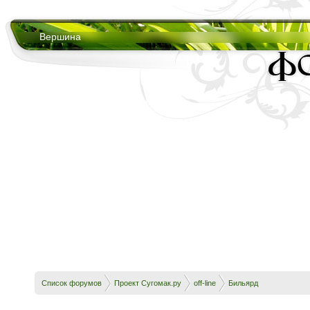
Вершина
Список форумов
Проект Сугомак.ру
off-line
Бильярд