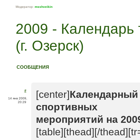
Модератор:
msshveikin
2009 - Календарь
(г. Озерск)
СООБЩЕНИЯ
#
[center]
Календарный 
14 янв 2009,
20:29
спортивных
мероприятий на 2009
[table][thead][/thead][tr