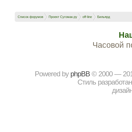
Список форумов
Проект Сугомак.ру
off-line
Бильярд
На
Часовой п
Powered by
рhрBВ
© 2000 — 20
Стиль разработа
дизайн