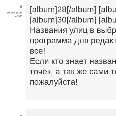
[album]28[/album] [alb
#
20 дек 2009,
03:29
[album]30[/album] [alb
Названия улиц в выб
программа для редак
все!
Если кто знает назва
точек, а так же сами 
пожалуйста!
#