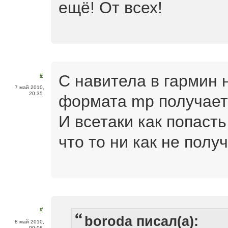
ещё! От всех!
С навитела в гармин н
#
7 май 2010,
20:35
формата mp получает
И всетаки как попасть
что то ни как не полу
#
boroda писал(а):
8 май 2010,
00:06