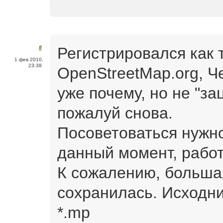
Регистрировался как 
#
1 фев 2010,
23:38
OpenStreetMap.org, Ч
уже почему, но не "за
пожалуй снова.
Посоветоваться нужно,
данный момент, рабо
К сожалению, большая
сохранилась. Исходн
*.mp