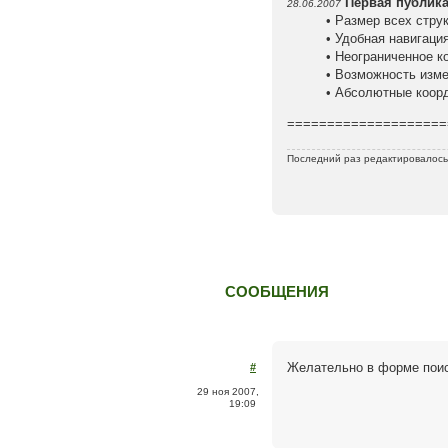
Первая публика
28.06.2007
• Размер всех стру
• Удобная навигац
• Неограниченное 
• Возможность изм
• Абсолютные коор
====================
Последний раз редактировалос
СООБЩЕНИЯ
Желательно в форме поис
#
29 ноя 2007,
19:09