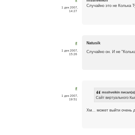
msshveikin
#
Случайно это не Колька Т
1 дек 2007,
14:27
Natusik
#
1 дек 2007,
Случайно он. И не "Кольк
15:26
#
msshveikin писал(а)
1 дек 2007,
Сайт виртуального Кы
19:51
Хм... может выйти очень 