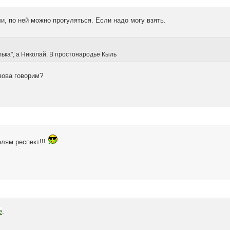
и, по ней можно прогуляться. Если надо могу взять.
лька", а Николай. В простонародье Кыль
зова говорим?
елям респект!!!
е
.