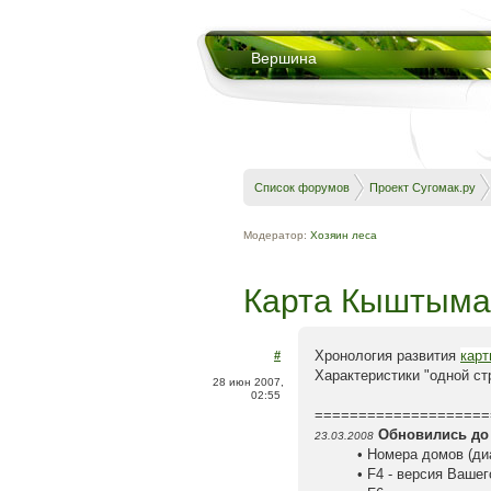
Вершина
Список форумов
Проект Сугомак.ру
Модератор:
Хозяин леса
Карта Кыштыма 
Хронология развития
кар
#
Характеристики "одной ст
28 июн 2007,
02:55
====================
Обновились до 
23.03.2008
• Номера домов (ди
• F4 - версия Ваше