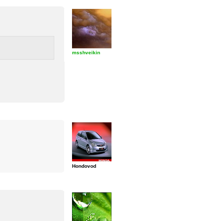
msshveikin
Hondovod