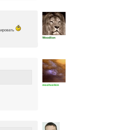
опировать
Woodlion
msshveikin