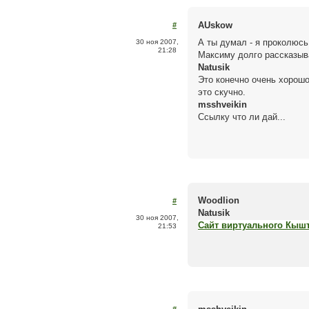
AUskow
#
А ты думал - я проколюс
30 ноя 2007,
21:28
Максиму долго рассказыва
Natusik
Это конечно очень хорошо,
это скучно.
msshveikin
Ссылку что ли дай...
Woodlion
#
Natusik
30 ноя 2007,
Сайт виртуального Кыш
21:53