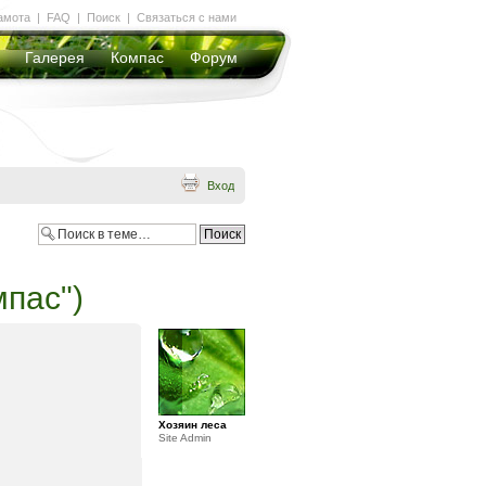
амота
|
FAQ
|
Поиск
|
Связаться с нами
Галерея
Компас
Форум
Вход
мпас")
Хозяин леса
Site Admin