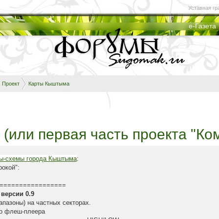
Уставная гр
е-Газета
Проект
Карты Кыштыма
(или первая часть проекта "Ко
ты-схемы города Кыштыма
:
рокой":
=================
версии 0.9
апазоны) на частных секторах.
го флеш-плеера