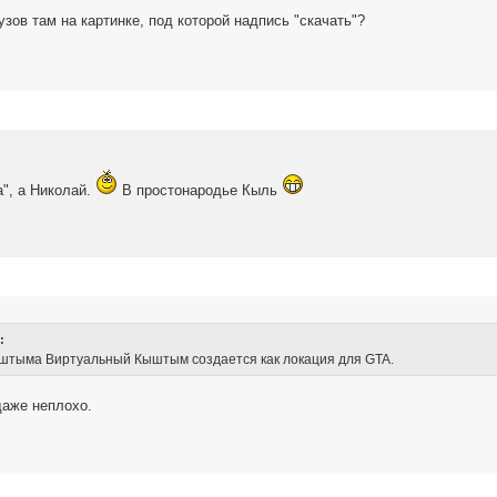
узов там на картинке, под которой надпись "скачать"?
а", а Николай.
В простонародье Кыль
:
штыма Виртуальный Кыштым создается как локация для GTA.
даже неплохо.