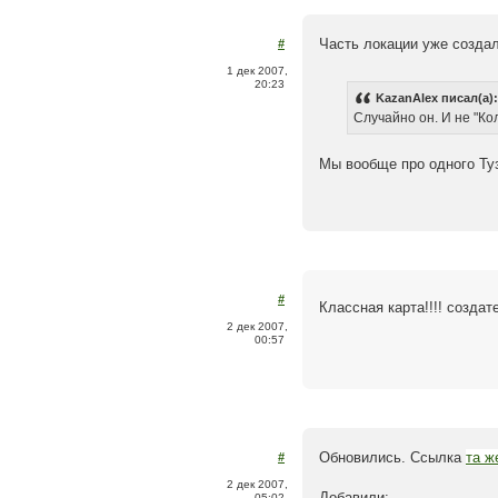
Часть локации уже создал
#
1 дек 2007,
20:23
KazanAlex писал(а):
Случайно он. И не "Ко
Мы вообще про одного Ту
#
Классная карта!!!! создат
2 дек 2007,
00:57
Обновились. Ссылка
та ж
#
2 дек 2007,
Добавили:
05:02