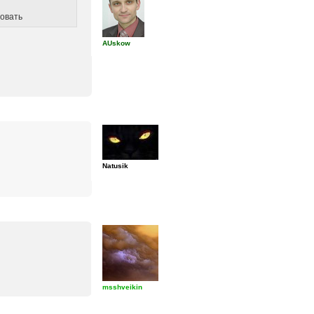
ровать
AUskow
Natusik
msshveikin