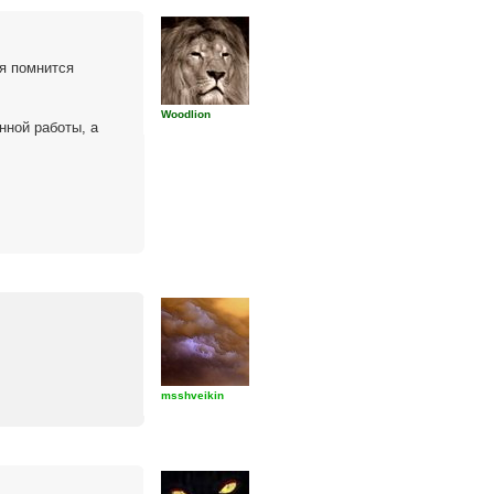
 я помнится
Woodlion
нной работы, а
msshveikin