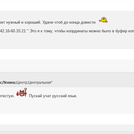
оект нужный и хороший. Удачи чтоб до конца довести
.42.16-60.33.21 " Это я к тому, чтобы координаты можно было в буфер к
а;Лёнина;
Центр;Центральная"
ротестую.
Пускай учат русский язык.