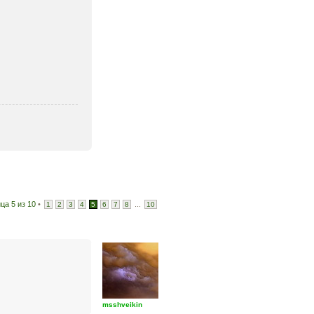
ица
5
из
10
•
...
1
2
3
4
5
6
7
8
10
msshveikin