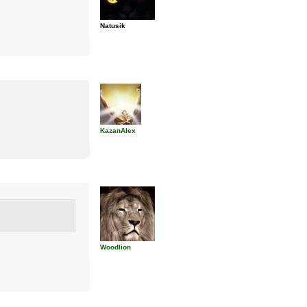
Natusik
KazanAlex
Woodlion