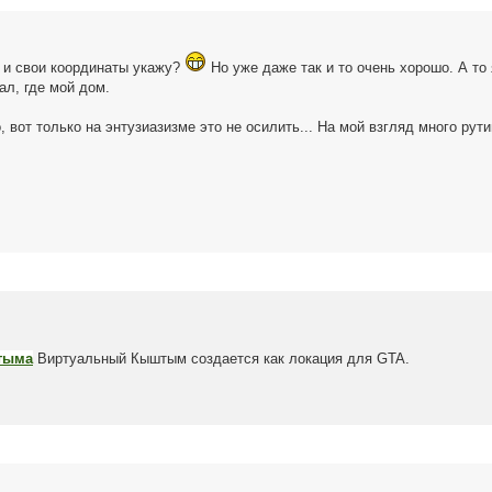
ь и свои координаты укажу?
Но уже даже так и то очень хорошо. А то
л, где мой дом.
 вот только на энтузиазизме это не осилить... На мой взгляд много рути
тыма
Виртуальный Кыштым создается как локация для GTA.