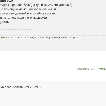
ция v0.5
ктурных файлов 72кб (на данный момент для v0.5)
ия с помощью меню или колесика мыши
количество уровней масштабируемости
ерять длину заданного маршрута
динаты
=================
ь
Хозяин леса
Ср 06 авг 2008, 02:38, всего редактировалось 17 раз(а).
Сообщений: 148 •
Стран
ка реализовать Сtr+V Сtr+C