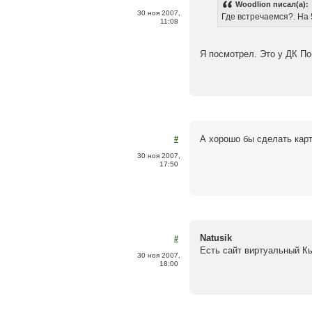
Woodlion писал(а):
30 ноя 2007,
Где встречаемся?. На 
11:08
Я посмотрел. Это у ДК П
А хорошо бы сделать кар
#
30 ноя 2007,
17:50
Natusik
#
Есть сайт виртуальный К
30 ноя 2007,
18:00