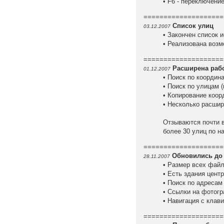
• F6 - переключени
====================
Список улиц
03.12.2007
• Закончен список 
• Реализована возм
====================
Расширена рабо
01.12.2007
• Поиск по координа
• Поиск по улицам 
• Копирование коор
• Несколько расшир
Отзываются почти в
более 30 улиц по н
====================
Обновились до 
28.11.2007
• Размер всех файло
• Есть здания цент
• Поиск по адресам
• Ссылки на фотогр
• Навигация с клавиа
====================