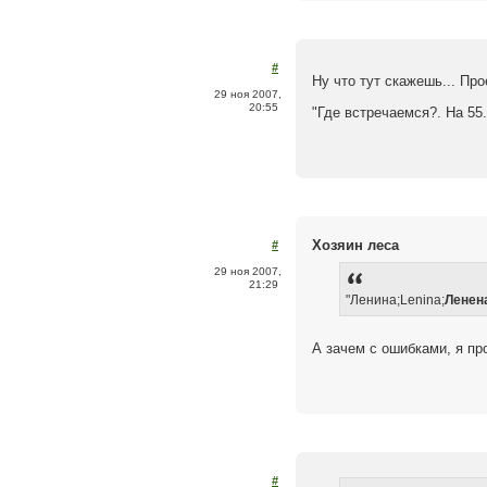
#
Ну что тут скажешь... Пр
29 ноя 2007,
20:55
"Где встречаемся?. На 55
Хозяин леса
#
29 ноя 2007,
21:29
"Ленина;Lenina;
Ленен
А зачем с ошибками, я п
#