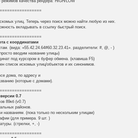
е режимов качества рендера: HIGH/LOW
=================
искомых улиц. Теперь через поиск можно найти любую из них.
ожность вкладывать в ссылку быстрый поиск.
=================
та с координатами
там. (вида: «55.42.24.64#60.32.23.41». разделители: #, @, - )
(просто вводим название улицы)
динат под курсором в буфер обмена. (клавиша F5)
ен список искомых улиц/объектов и их синонимов.
се дома, по адресу и
азванию (которые с домами).
=================
версии 0.7
в 89кб (v0.7)
ральных районов.
 и названиям. (пока только по нескольким улицам)
афии (для примера. 9 шт. )
туры. (стрелки, +, -)
=================