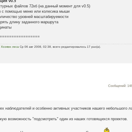
ция v0.5
ктурных файлов 72кб (на данный момент для v0.5)
ия с помощью меню или колесика мыши
количество уровней масштабируемости
ерять длину заданного маршрута
динаты
=================
ь
Хозяин леса
Ср 06 авг 2008, 02:38, всего редактировалось 17 раз(а).
Сообщений: 14
ех наблюдателей и особенно активных участников нашего небольшого ла
ькую возможность "подсмотреть" один из наших готовящихся проектов.