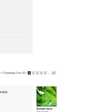
8 •
Страница
1
из
10
•
...
1
2
3
4
5
10
геря.
Хозяин леса
Site Admin