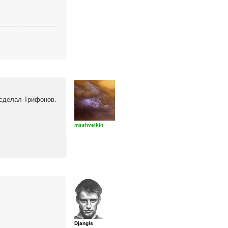
 сделал Трифонов.
msshveikin
Djangls