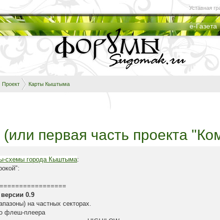
Уставная гр
е-Газета
Проект
Карты Кыштыма
(или первая часть проекта "Ко
ты-схемы города Кыштыма
:
рокой":
=================
версии 0.9
апазоны) на частных секторах.
го флеш-плеера