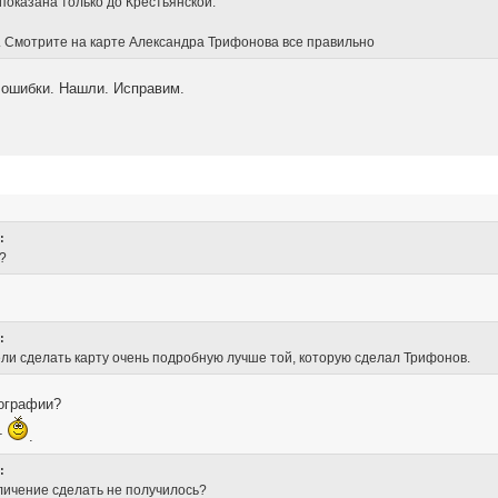
 показана только до Крестьянской.
в. Смотрите на карте Александра Трифонова все правильно
 ошибки. Нашли. Исправим.
:
у?
:
ели сделать карту очень подробную лучше той, которую сделал Трифонов.
пографии?
т
.
:
личение сделать не получилось?