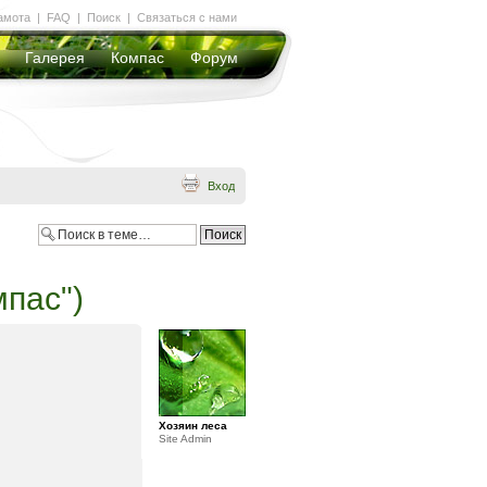
амота
|
FAQ
|
Поиск
|
Связаться с нами
Галерея
Компас
Форум
Вход
мпас")
Хозяин леса
Site Admin