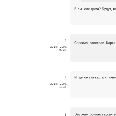
В смысле дома? Будут, но
#
Спросил, ответили. Карта
29 июн 2007,
09:22
И где же эта карта и поч
#
29 июн 2007,
10:45
Это электронная версия е
#