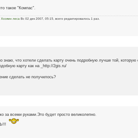
что такое "Компас".
ь
Хозяин леса
Вс 02 дек 2007, 05:15, всего редактировалось 1 раз.
но знаю, что хотели сделать карту очень подробную лучше той, которую
обную карту как на _http://2gis.ru/
ение сделать не получилось?
ко за всеми руками.Это будет просто великолепно.
!!!