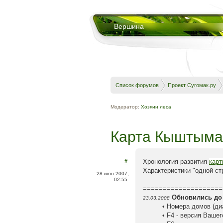
Вершина
Список форумов
Проект Сугомак.ру
Модератор:
Хозяин леса
Карта Кыштыма 
Хронология развития
кар
#
Характеристики "одной ст
28 июн 2007,
02:55
====================
Обновились до 
23.03.2008
• Номера домов (ди
• F4 - версия Ваше