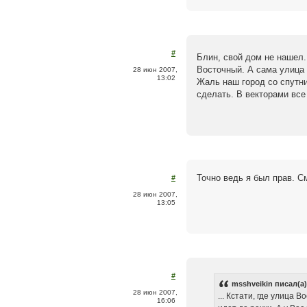
#
Блин, свой дом не нашел
Восточный. А сама улица 
28 июн 2007,
13:02
Жаль наш город со спутни
сделать. В векторами все
Точно ведь я был прав. С
#
28 июн 2007,
13:05
#
msshveikin писал(а)
28 июн 2007,
... Кстати, где улица
16:06