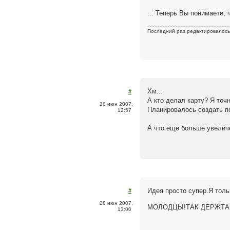
... Теперь Вы понимаете, 
Последний раз редактировалос
Хм...
#
А кто делал карту? Я точ
28 июн 2007,
Планировалось создать под
12:57
А что еще больше увелич
Идея просто супер.Я толь
#
28 июн 2007,
МОЛОДЦЫ!ТАК ДЕРЖТАЬ
13:00