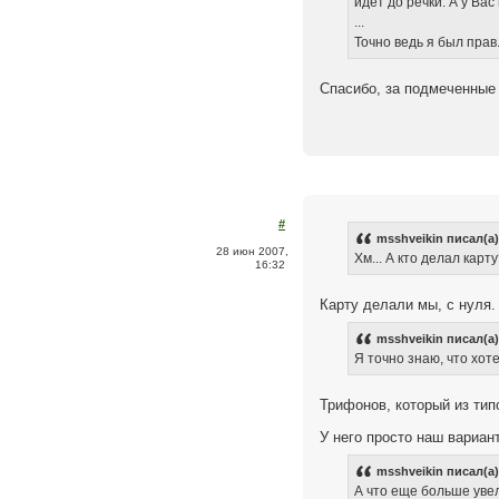
идет до речки. А у Вас
...
Точно ведь я был пра
Спасибо, за подмеченные
#
msshveikin писал(а)
28 июн 2007,
Хм... А кто делал карт
16:32
Карту делали мы, с нуля.
msshveikin писал(а)
Я точно знаю, что хот
Трифонов, который из ти
У него просто наш вариан
msshveikin писал(а)
А что еще больше уве