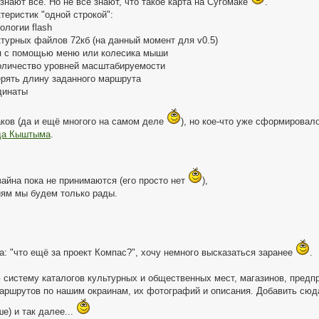
 знают все. Но не все знают, что такое карта на Сугомаке
.
теристик "одной строкой":
ологии flash
ктурных файлов 72кб (на данный момент для v0.5)
ия с помощью меню или колесика мыши
количество уровней масштабируемости
ерять длину заданного маршрута
динаты
аков (да и ещё многого на самом деле
), но кое-что уже сформировал
ода Кыштыма
.
айна пока не принимаются (его просто нет
),
иям мы будем только рады.
: "что ещё за проект Компас?", хочу немного высказаться заранее
.
систему каталогов культурных и общественных мест, магазинов, предпр
аршрутов по нашим окраинам, их фотографий и описания. Добавить сюда
е) и так далее...