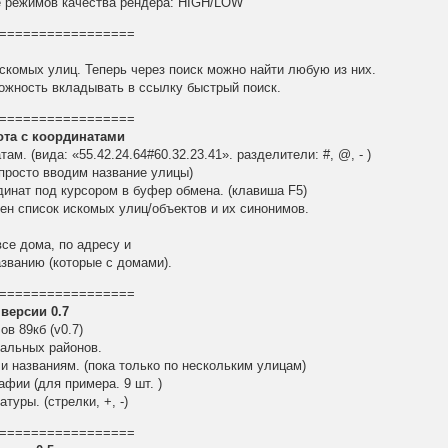
е режимов качества рендера: HIGH/LOW
=================
искомых улиц. Теперь через поиск можно найти любую из них.
ожность вкладывать в ссылку быстрый поиск.
=================
та с координатами
там. (вида: «55.42.24.64#60.32.23.41». разделители: #, @, - )
(просто вводим название улицы)
динат под курсором в буфер обмена. (клавиша F5)
ен список искомых улиц/объектов и их синонимов.
се дома, по адресу и
азванию (которые с домами).
=================
версии 0.7
в 89кб (v0.7)
ральных районов.
 и названиям. (пока только по нескольким улицам)
афии (для примера. 9 шт. )
туры. (стрелки, +, -)
=================