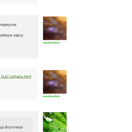
 переулок
робную карту
msshveikin
.hut2.ru/karta.html
msshveikin
лица Восточная