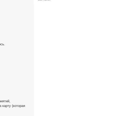
ось.
иятий,
 карту (которая