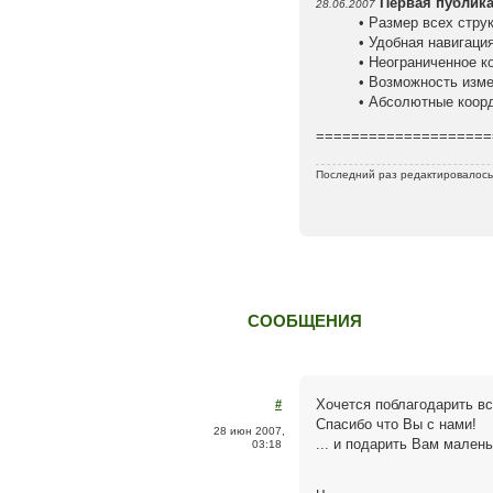
Первая публика
28.06.2007
• Размер всех стру
• Удобная навигац
• Неограниченное 
• Возможность изм
• Абсолютные коор
====================
Последний раз редактировалос
СООБЩЕНИЯ
Хочется поблагодарить вс
#
Спасибо что Вы с нами!
28 июн 2007,
... и подарить Вам мален
03:18