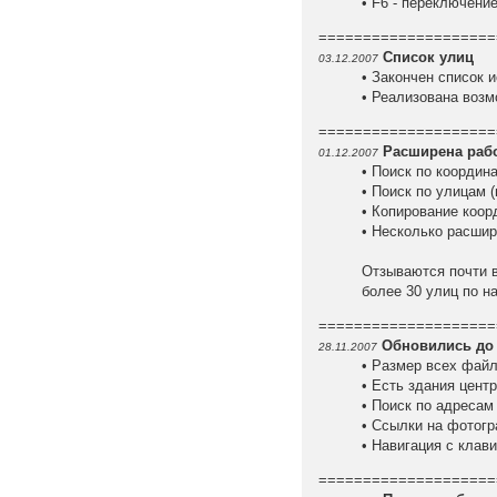
• F6 - переключени
====================
Список улиц
03.12.2007
• Закончен список 
• Реализована возм
====================
Расширена рабо
01.12.2007
• Поиск по координа
• Поиск по улицам 
• Копирование коор
• Несколько расшир
Отзываются почти в
более 30 улиц по н
====================
Обновились до 
28.11.2007
• Размер всех файло
• Есть здания цент
• Поиск по адресам
• Ссылки на фотогр
• Навигация с клавиа
====================