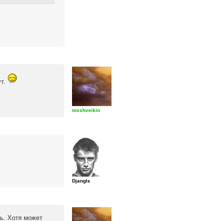
ут.
msshveikin
Djangls
ь. Хотя может