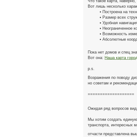
Что такое карта, наверно,
Вот лишь несколько харак
• Построена на техн
• Размер всех стру
• Удобная навигац
• Неограниченное 
• Возможность изм
• Абсолютные коор
Пока нет домов и спец зн
Вот она:
Наша карта гор
p.s.
Возражения по поводу диз
но советам и рекомендац
===================
Ожидая ряд вопросов вида
Мы хотим создать единую 
транспорта, интересных м
отчасти представлена выш