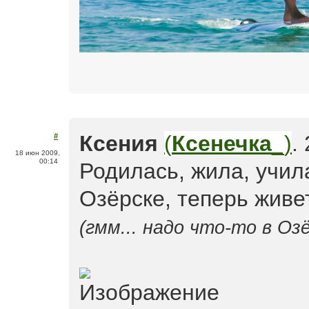
Ксения
(
Ксенечка
_)
.
#
18 июн 2009,
00:14
Родилась, жила, учил
Озёрске, теперь живе
(гмм... надо что-то в О