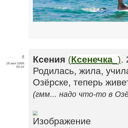
Ксения
(
Ксенечка
_)
.
#
18 июн 2009,
00:14
Родилась, жила, учил
Озёрске, теперь живе
(гмм... надо что-то в О