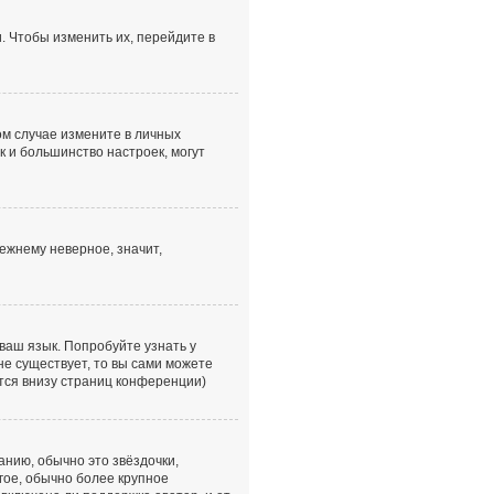
. Чтобы изменить их, перейдите в
том случае измените в личных
ак и большинство настроек, могут
ежнему неверное, значит,
ваш язык. Попробуйте узнать у
не существует, то вы сами можете
тся внизу страниц конференции)
анию, обычно это звёздочки,
гое, обычно более крупное