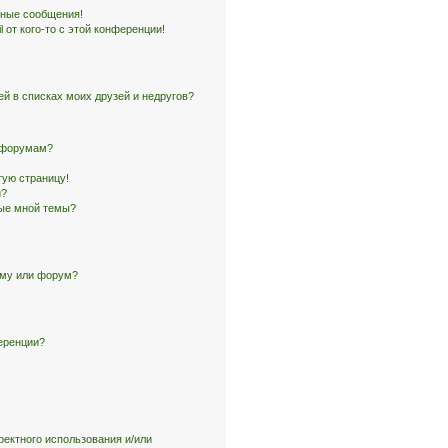
чные сообщения!
 от кого-то с этой конференции!
ей в списках моих друзей и недругов?
и форумам?
тую страницу!
и?
ные мной темы?
ему или форум?
еренции?
ректного использования и/или