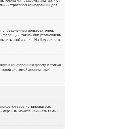
включена ли поддержка аватар, и от
с администратором конференции для
т определённых пользователей:
нференции, так как они установлены
высить своё звание. На большинстве
нную в конференцию форму, и только
почтовой системой анонимными
 придется зарегистрироваться,
ример: «Вы можете начинать темы»,