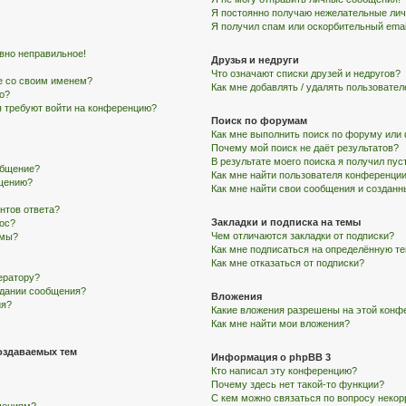
Я постоянно получаю нежелательные ли
Я получил спам или оскорбительный email
авно неправильное!
Друзья и недруги
Что означают списки друзей и недругов?
е со своим именем?
Как мне добавлять / удалять пользовател
го?
ня требуют войти на конференцию?
Поиск по форумам
Как мне выполнить поиск по форуму ил
Почему мой поиск не даёт результатов?
В результате моего поиска я получил пус
общение?
Как мне найти пользователя конференци
бщению?
Как мне найти свои сообщения и создан
нтов ответа?
Закладки и подписка на темы
рос?
Чем отличаются закладки от подписки?
умы?
Как мне подписаться на определённую т
Как мне отказаться от подписки?
ератору?
здании сообщения?
Вложения
ия?
Какие вложения разрешены на этой конф
Как мне найти мои вложения?
оздаваемых тем
Информация о phpBB 3
Кто написал эту конференцию?
Почему здесь нет такой-то функции?
С кем можно связаться по вопросу некор