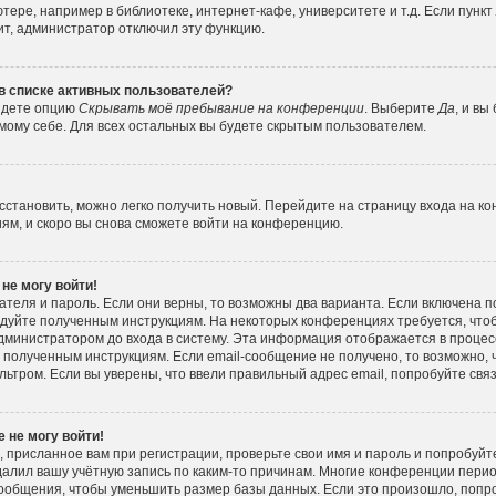
ере, например в библиотеке, интернет-кафе, университете и т.д. Если пункт
ит, администратор отключил эту функцию.
 в списке активных пользователей?
айдете опцию
Скрывать моё пребывание на конференции
. Выберите
Да
, и вы
ому себе. Для всех остальных вы будете скрытым пользователем.
осстановить, можно легко получить новый. Перейдите на страницу входа на к
иям, и скоро вы снова сможете войти на конференцию.
 не могу войти!
ателя и пароль. Если они верны, то возможны два варианта. Если включена 
следуйте полученным инструкциям. На некоторых конференциях требуется, чт
министратором до входа в систему. Эта информация отображается в процес
 полученным инструкциям. Если email-сообщение не получено, то возможно, 
льтром. Если вы уверены, что ввели правильный адрес email, попробуйте свя
 не могу войти!
 присланное вам при регистрации, проверьте свои имя и пароль и попробуйт
алил вашу учётную запись по каким-то причинам. Многие конференции пери
ообщения, чтобы уменьшить размер базы данных. Если это произошло, попро