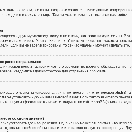
ым пользователем, все ваши настройки хранятся в базе данных конференции
но находится вверху страницы. Там вы можете изменить все свои настройки.
мя!
ящееся к другому часовому поясу, а не к тому, в котором находитесь вы. В э
тором вы находитесь: Москва, Киев и т.д. Учтите, что изменять часовой пояс, к
тели. Если вы не зарегистрированы, то сейчас удачный момент сделать это.
все равно неправильное!
али часовой пояс и настройку летнего времени, но время отображается по-пр
сервере. Уведомите администратора для устранения проблемы.
ку вашего языка на конференции, или же просто никто не перевёл phpBB на 
и он установить нужный вам языковой пакет. Если такого языкового пакета 
лнительную информацию вы можете получить на сайте phpBB (ссылка находи
 вместе со своим именем?
присутствовать два изображения. Одно из них может относиться к вашему зв
а то, сколько сообщений вы оставили или на ваш статус на конференции. Дру