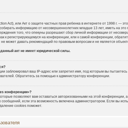
ection Act), или Акт о защите частных прав ребенка в интернете от 1998 г. — 
 собирать информацию от несовершеннолетних младше 13 лет, иметь на это 
верждения того, что опекуны разрешают сбор личной информации от несовер
 как к регистрирующемуся на конференции, или к самой конференции, обратит
 не может давать рекомендаций по правовым вопросам и не является объек
 данный акт не имеет юридической силы.
ся?
и заблокировал ваш IP-адрес или запретил имя, под которым вы пытаетесь 
ователей. Обратитесь за помощью к администратору конференции.
ies конференции»?
 которые позволяют вам оставаться авторизованными на этой конференции, а
х сообщений, если эта возможность включена администратором. Если вы исп
даление cookies поможет.
ьзователя