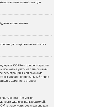
Автоматически входить при
 будете видны только
онференцию и щёлкните на ссылку
поддержка COPPA и при регистрации
обы все новые учётные записи были
се регистрации. Если вам было
что вы указали неправильный адрес
заться с администратором.
е войти снова. Возможно,
одически удаляют пользователей,
буйте зарегистрироваться снова и