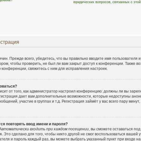
бщениям?
юридических вопросов, связанных с это
истрация
чин. Прежде всего, убедитесь, что вы правильно вводите имя пользователя 
ором, чтобы проверить, не был ли вам закрыт доступ к конференции. Также в
конференции, свяжитесь с ним для исправления настроек.
оваться?
ависит от того, как администратор настроил конференцию: должны ли вы заре
егистрация дает вам дополнительные возможности, которые недоступны ано
общений, участие в группах и т.д. Регистрация займёт у вас всего пару минут
ся повторять ввод имени и пароля?
Автоматически входить при каждом посещении
, вы сможете оставаться по
. Это сделано для того, чтобы никто другой не смог воспользоваться вашей у
ателя и пароль каждый раз, вы можете выбрать указанный пункт при входе н