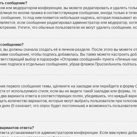
ить сообщение?
ром или модератором конференции, вы можете редактировать и удалять толь
ёлкнув по кнопке
правка
в соответствующем сообщении, иногда только в тече
а сообщение, то под ним появится небольшая надпись, которая показывает ко
оявляется, если сообщение редактировал администратор или модератор, хотя 
трению. Учтите, что обычные пользователи не могут удалить сообщение, есл
у сообщению?
, вы должны сначала создать её в личном разделе. После этого вы можете о
авки сообщения, чтобы подпись добавилась. Вы также можете настроить до
тветствующий выбор в параграфе «Отправка сообщений» пункта «Личные нас
ение подписи в отдельных сообщениях, убрав флажок
Присоединить подпись
нии первого сообщения темы, щёлкните на закладке или перейдите в форму
ти от используемого стиля; если вы не видите такой закладки или формы, то
 два варианта ответа в соответствующих полях, убедившись, что каждый вар
адать количество вариантов, которые могут выбрать пользователи при голос
 днях (0 означает, что опрос будет постоянным) и возможность пользователе
вариантов ответа?
твета устанавливается администратором конференции. Если вам нужно добав