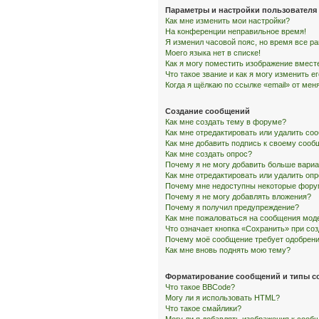
Параметры и настройки пользователя
Как мне изменить мои настройки?
На конференции неправильное время!
Я изменил часовой пояс, но время все р
Моего языка нет в списке!
Как я могу поместить изображение вмест
Что такое звание и как я могу изменить е
Когда я щёлкаю по ссылке «email» от ме
Создание сообщений
Как мне создать тему в форуме?
Как мне отредактировать или удалить со
Как мне добавить подпись к своему соо
Как мне создать опрос?
Почему я не могу добавить больше вариа
Как мне отредактировать или удалить оп
Почему мне недоступны некоторые фор
Почему я не могу добавлять вложения?
Почему я получил предупреждение?
Как мне пожаловаться на сообщения мод
Что означает кнопка «Сохранить» при со
Почему моё сообщение требует одобрен
Как мне вновь поднять мою тему?
Форматирование сообщений и типы с
Что такое BBCode?
Могу ли я использовать HTML?
Что такое смайлики?