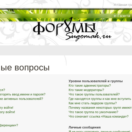
Уставная гр
е-Газета
мые вопросы
Уровни пользователей и группы
Кто такие администраторы?
ся?
Кто такие модераторы?
вторять ввод имени и пароля?
Что такое группы пользователей?
ске активных пользователей?
Где находятся группы и как мне вступить
Как мне стать лидером группы?
гу войти!
Почему названия некоторых групп имеют
огу войти!
Что такое группа по умолчанию?
Что означает ссылка «Наша команда»?
нференции»?
Личные сообщения
Я не могу отправить личные сообщения!