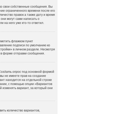
ко свои собственные сообщения. Вы
ние ограниченного времени после его
личество правок а также дату и время
они могут сами написать о
и на него уже кто-то ответил.
тметить флажком пункт
бавление подписи по умолчанию ко
тройки» в личном разделе. Несмотря
в форме отправки сообщения.
Создать опрос
под основной формой
 вы не имеете прав на создание
иант находится на отдельной строке
овании, с помощью опции «Вариантов
й изменять вариант, за который они
ить количество вариантов,