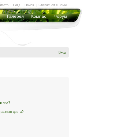
амота
|
FAQ
|
Поиск
|
Связаться с нами
Галерея
Компас
Форум
Вход
 в них?
 разные цвета?