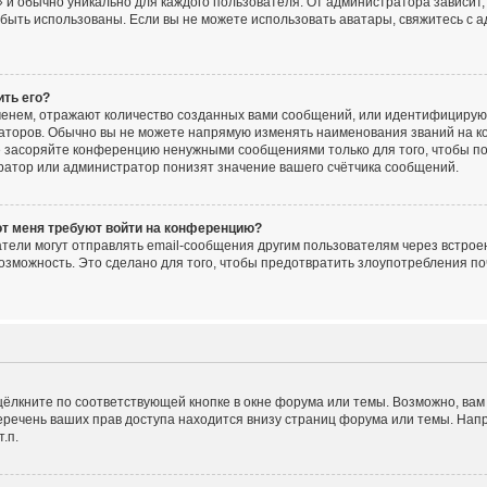
 и обычно уникально для каждого пользователя. От администратора зависит, 
ут быть использованы. Если вы не можете использовать аватары, свяжитесь 
ить его?
енем, отражают количество созданных вами сообщений, или идентифицирую
аторов. Обычно вы не можете напрямую изменять наименования званий на ко
е засоряйте конференцию ненужными сообщениями только для того, чтобы по
ратор или администратор понизят значение вашего счётчика сообщений.
от меня требуют войти на конференцию?
тели могут отправлять email-сообщения другим пользователям через встрое
озможность. Это сделано для того, чтобы предотвратить злоупотребления 
ёлкните по соответствующей кнопке в окне форума или темы. Возможно, вам
речень ваших прав доступа находится внизу страниц форума или темы. Нап
.п.