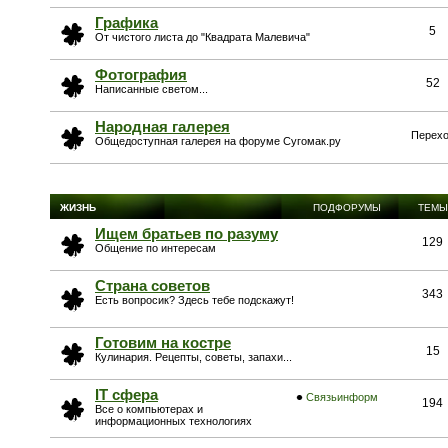
Графика
5
От чистого листа до "Квадрата Малевича"
Фотография
52
Написанные светом...
Народная галерея
Перехо
Общедоступная галерея на форуме Сугомак.ру
ЖИЗНЬ
ПОДФОРУМЫ
ТЕМЫ
Ищем братьев по разуму
129
Общение по интересам
Страна советов
343
Есть вопросик? Здесь тебе подскажут!
Готовим на костре
15
Кулинария. Рецепты, советы, запахи...
IT сфера
Связьинформ
194
Все о компьютерах и
информационных технологиях