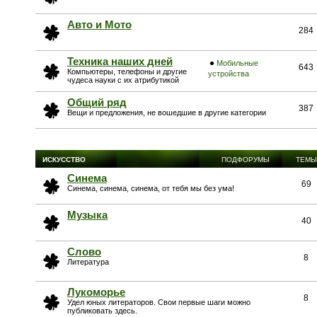
Авто и Мото
284
Техника наших дней
Мобильные
643
Компьютеры, телефоны и другие
устройства
чудеса науки с их атрибутикой
Общий ряд
387
Вещи и предложения, не вошедшие в другие категории
ИСКУССТВО
ПОДФОРУМЫ
ТЕМЫ
Синема
69
Синема, синема, синема, от тебя мы без ума!
Музыка
40
Слово
8
Литература
Лукоморье
8
Удел юных литераторов. Свои первые шаги можно
публиковать здесь.