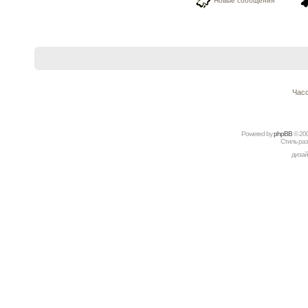
Новые сообщения
Часо
Powered by
рhрBВ
© 20
Стиль ра
дизай