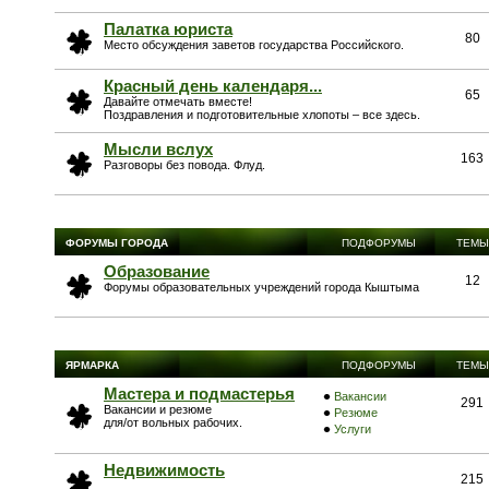
Палатка юриста
80
Место обсуждения заветов государства Российского.
Красный день календаря...
65
Давайте отмечать вместе!
Поздравления и подготовительные хлопоты – все здесь.
Мысли вслух
163
Разговоры без повода. Флуд.
ФОРУМЫ ГОРОДА
ПОДФОРУМЫ
ТЕМЫ
Образование
12
Форумы образовательных учреждений города Кыштыма
ЯРМАРКА
ПОДФОРУМЫ
ТЕМЫ
Мастера и подмастерья
Вакансии
291
Вакансии и резюме
Резюме
для/от вольных рабочих.
Услуги
Недвижимость
215