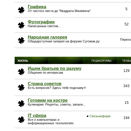
Графика
5
От чистого листа до "Квадрата Малевича"
Фотография
52
Написанные светом...
Народная галерея
Перехо
Общедоступная галерея на форуме Сугомак.ру
ЖИЗНЬ
ПОДФОРУМЫ
ТЕМЫ
Ищем братьев по разуму
129
Общение по интересам
Страна советов
343
Есть вопросик? Здесь тебе подскажут!
Готовим на костре
15
Кулинария. Рецепты, советы, запахи...
IT сфера
Связьинформ
194
Все о компьютерах и
информационных технологиях