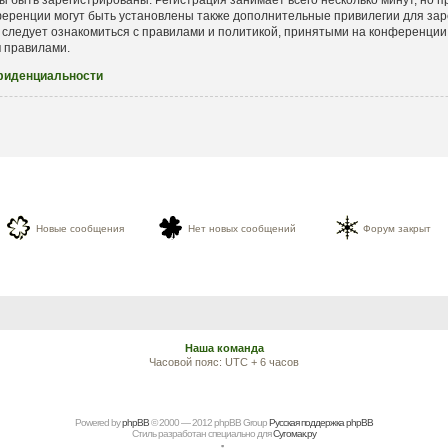
еренции могут быть установлены также дополнительные привилегии для зар
 следует ознакомиться с правилами и политикой, принятыми на конференции.
и
правилами.
фиденциальности
Новые сообщения
Нет новых сообщений
Форум закрыт
Наша команда
Часовой пояс: UTC + 6 часов
Powered by
рhрBВ
© 2000 — 2012 рhрBВ Grоup
Русская поддержка phpBB
Стиль разработан специально для
Сугомак.ру