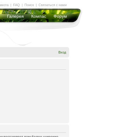
амота
|
FAQ
|
Поиск
|
Связаться с нами
Галерея
Компас
Форум
Вход
предоставляет вам более широкие