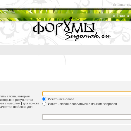
Уставная гр
е-Газета
лить слова, которые
Искать все слова
которых в результатах
лова символом
|
для поиска
Искать любое слово/поиск с языком запросов
качестве шаблона для