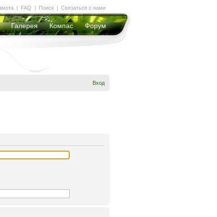
амота
|
FAQ
|
Поиск
|
Связаться с нами
Галерея
Компас
Форум
Вход