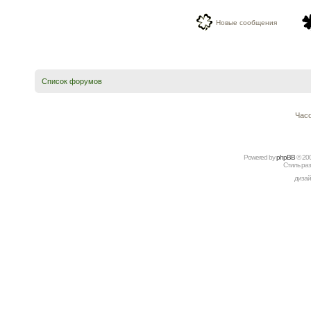
Новые сообщения
Список форумов
Часо
Powered by
рhрBВ
© 20
Стиль ра
дизай