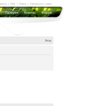
амота
|
FAQ
|
Поиск
|
Связаться с нами
Галерея
Компас
Форум
Вход