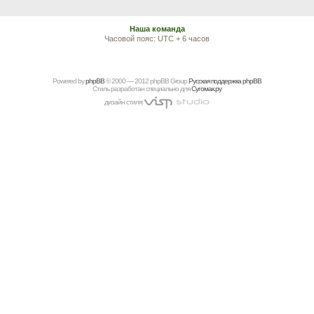
Наша команда
Часовой пояс: UTC + 6 часов
Powered by
рhрBВ
© 2000 — 2012 рhрBВ Grоup
Русская поддержка phpBB
Стиль разработан специально для
Сугомак.ру
дизайн стиля: