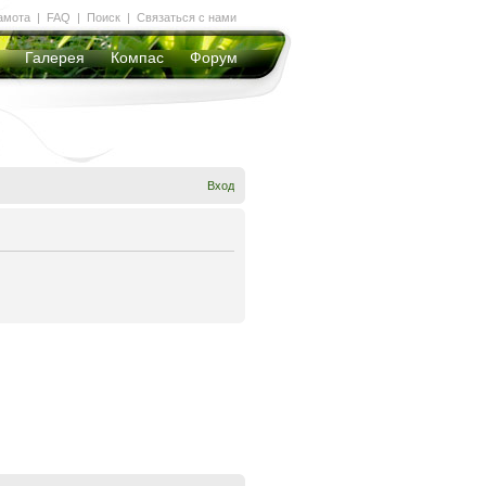
амота
|
FAQ
|
Поиск
|
Связаться с нами
Галерея
Компас
Форум
Вход