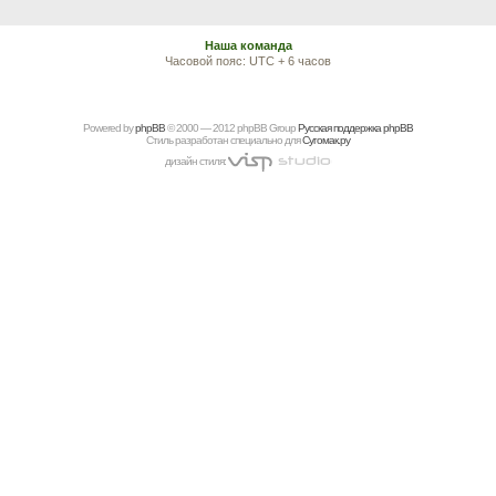
Наша команда
Часовой пояс: UTC + 6 часов
Powered by
рhрBВ
© 2000 — 2012 рhрBВ Grоup
Русская поддержка phpBB
Стиль разработан специально для
Сугомак.ру
дизайн стиля: