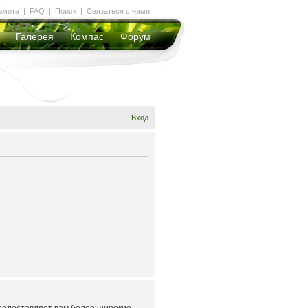
амота
|
FAQ
|
Поиск
|
Связаться с нами
Галерея
Компас
Форум
Вход
предоставляет вам более широкие