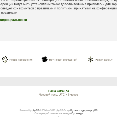
еренции могут быть установлены также дополнительные привилегии для зар
 следует ознакомиться с правилами и политикой, принятыми на конференции.
и
правилами.
фиденциальности
Новые сообщения
Нет новых сообщений
Форум закрыт
Наша команда
Часовой пояс: UTC + 6 часов
Powered by
рhрBВ
© 2000 — 2012 рhрBВ Grоup
Русская поддержка phpBB
Стиль разработан специально для
Сугомак.ру