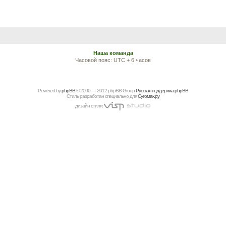
Наша команда
Часовой пояс: UTC + 6 часов
Powered by
рhрBВ
© 2000 — 2012 рhрBВ Grоup
Русская поддержка phpBB
Стиль разработан специально для
Сугомак.ру
дизайн стиля: