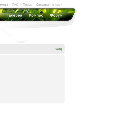
амота
|
FAQ
|
Поиск
|
Связаться с нами
Галерея
Компас
Форум
Вход