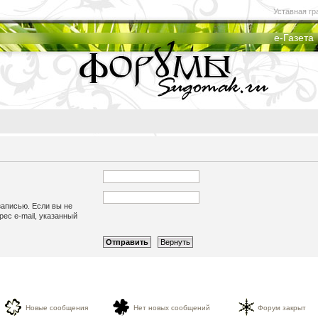
Уставная гр
е-Газета
записью. Если вы не
рес e-mail, указанный
Новые сообщения
Нет новых сообщений
Форум закрыт