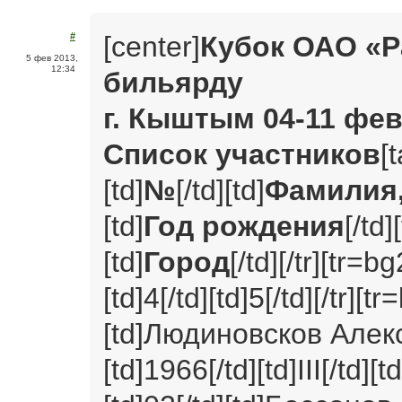
[center]
Кубок ОАО «Р
#
5 фев 2013,
12:34
бильярду
г. Кыштым 04-11 фев
Список участников
[
[td]
№
[/td][td]
Фамилия,
[td]
Год рождения
[/td]
[td]
Город
[/td][/tr][tr=bg
[td]4[/td][td]5[/td][/tr][t
[td]Людиновсков Алек
[td]1966[/td][td]III[/td]