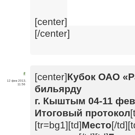
[center]
[/center]
[center]
Кубок ОАО «Р
#
12 фев 2013,
11:56
бильярду
г. Кыштым 04-11 фев
Итоговый протокол
[
[tr=bg1][td]
Место
[/td][t