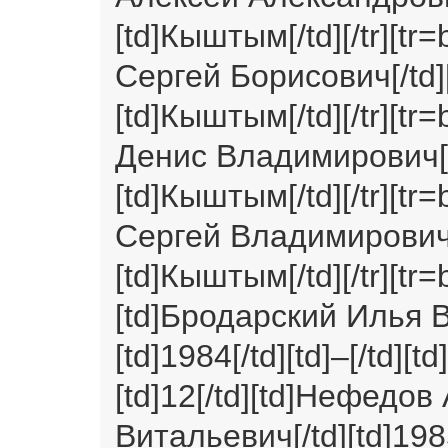
[td]Кыштым[/td][/tr][tr=
Сергей Борисович[/td][t
[td]Кыштым[/td][/tr][tr
Денис Владимирович[/td]
[td]Кыштым[/td][/tr][tr=
Сергей Владимирович[/td
[td]Кыштым[/td][/tr][tr=b
[td]Бродарский Илья 
[td]1984[/td][td]–[/td][t
[td]12[/td][td]Нефедо
Витальевич[/td][td]1985[