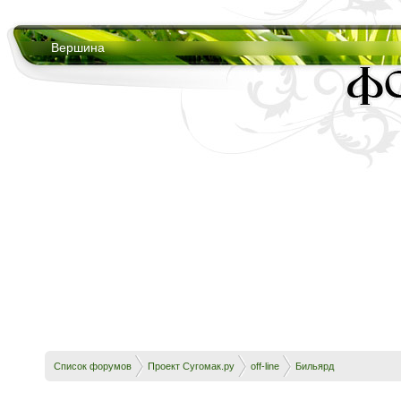
Вершина
Список форумов
Проект Сугомак.ру
off-line
Бильярд