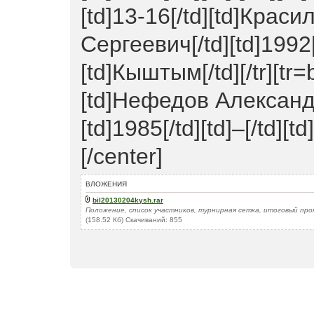
[td]13-16[/td][td]Кра
Сергеевич[/td][td]1992[/
[td]Кыштым[/td][/tr][tr=
[td]Нефедов Александ
[td]1985[/td][td]–[/td][t
[/center]
ВЛОЖЕНИЯ
bil20130204kysh.rar
Положение, список участников, турнирная сетка, итоговый пр
(158.52 Кб) Скачиваний: 855