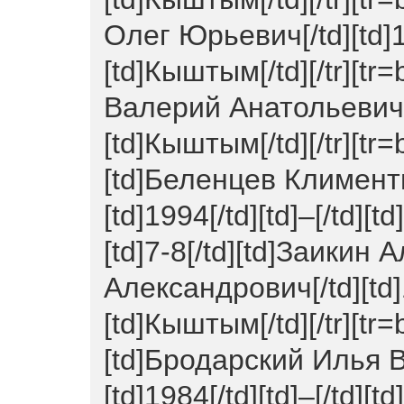
Олег Юрьевич[/td][td]19
[td]Кыштым[/td][/tr][tr
Валерий Анатольевич[/td
[td]Кыштым[/td][/tr][tr=b
[td]Беленцев Климент
[td]1994[/td][td]–[/td][t
[td]7-8[/td][td]Заикин 
Александрович[/td][td]1
[td]Кыштым[/td][/tr][tr=
[td]Бродарский Илья 
[td]1984[/td][td]–[/td][t