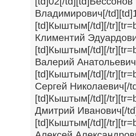
[td]02[/td][td]Бессоно
Владимирович[/td][td]19
[td]Кыштым[/td][/tr][tr
Климентий Эдуардович[/
[td]Кыштым[/td][/tr][tr
Валерий Анатольевич[/td
[td]Кыштым[/td][/tr][tr=
Сергей Николаевич[/td][
[td]Кыштым[/td][/tr][tr=
Дмитрий Иванович[/td][t
[td]Кыштым[/td][/tr][tr=
Алексей Александрович[/