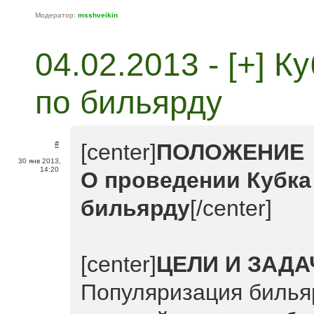
Модератор:
msshveikin
04.02.2013 - [+] 
по бильярду
#
[center]
ПОЛОЖЕНИЕ
30 янв 2013,
14:20
О проведении Кубка
бильярду
[/center]
[center]
ЦЕЛИ И ЗАДА
Популяризация билья