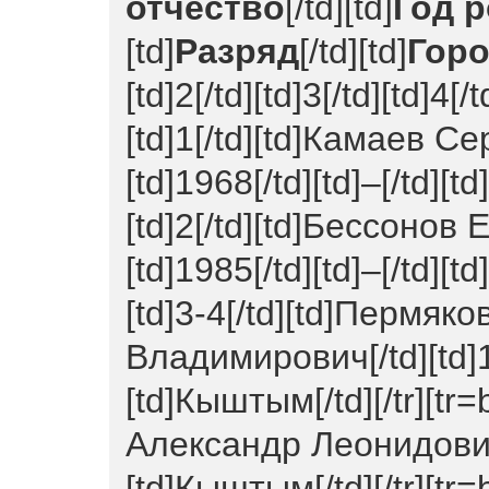
отчество
[/td][td]
Год 
[td]
Разряд
[/td][td]
Гор
[td]2[/td][td]3[/td][td]4[/t
[td]1[/td][td]Камаев С
[td]1968[/td][td]–[/td][t
[td]2[/td][td]Бессонов
[td]1985[/td][td]–[/td][t
[td]3-4[/td][td]Пермяк
Владимирович[/td][td]19
[td]Кыштым[/td][/tr][tr=
Александр Леонидович[/t
[td]Кыштым[/td][/tr][tr=