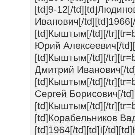
[td]9-12[/td][td]Люди
Иванович[/td][td]1966[/td
[td]Кыштым[/td][/tr][tr=
Юрий Алексеевич[/td][td
[td]Кыштым[/td][/tr][tr=
Дмитрий Иванович[/td][t
[td]Кыштым[/td][/tr][tr=
Сергей Борисович[/td][t
[td]Кыштым[/td][/tr][tr=
[td]Корабельников Ва
[td]1964[/td][td]I[/td][t