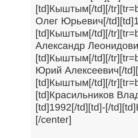
[td]Кыштым[/td][/tr][tr=
Олег Юрьевич[/td][td]19
[td]Кыштым[/td][/tr][tr=
Александр Леонидович[/t
[td]Кыштым[/td][/tr][tr=
Юрий Алексеевич[/td][td
[td]Кыштым[/td][/tr][tr=
[td]Красильников Вла
[td]1992[/td][td]-[/td][td
[/center]