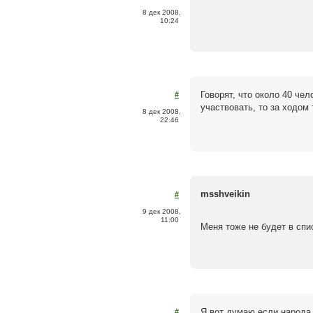
8 дек 2008,
10:24
Говорят, что около 40 че
#
участвовать, то за ходом
8 дек 2008,
22:46
msshveikin
#
9 дек 2008,
11:00
Меня тоже не будет в сп
Я вот думаю если народа 
#