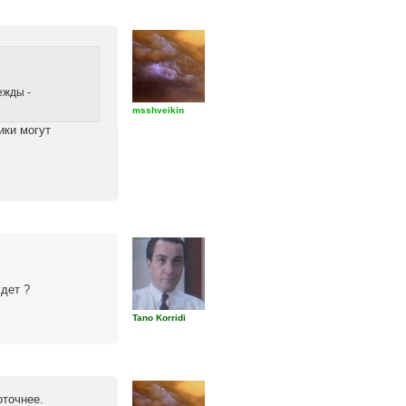
ежды -
msshveikin
ики могут
дет ?
Tano Korridi
оточнее.