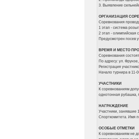
3. Выявление сильней
ОРГАНИЗАЦИЯ СОР
Соревнования провод
1 этап - система розы
2 этап - олимпийская 
Предусмотрен посев у
ВРЕМЯ И МЕСТО ПР
Соревнования состоят
По адресу: ул. Фрунзе, 
Регистрация участников
Начало турнира в 11-0
УЧАСТНИКИ
К соревнованиям допу
однотонная рубашка, б
НАГРАЖДЕНИЕ
Участники, занявшие 
Спорткомитета. Имя п
ОСОБЫЕ ОТМЕТКИ
К соревнованиям не д