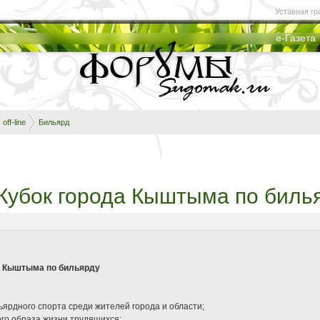
Уставная гр
е-Газета
off-line
Бильярд
] Кубок города Кыштыма по биль
г. Кыштыма по бильярду
ьярдного спорта среди жителей города и области;
ого образа жизни трудящихся;