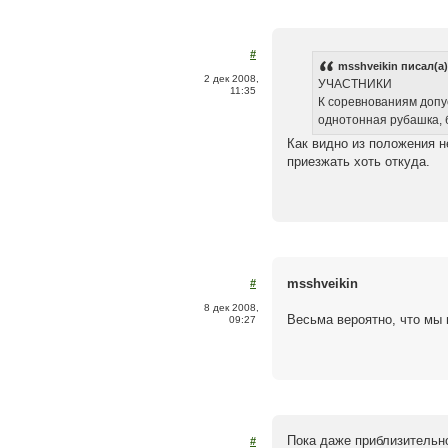
#
msshveikin писал(а)
2 дек 2008,
УЧАСТНИКИ
11:35
К соревнованиям допу
однотонная рубашка, б
Как видно из положения н
приезжать хоть откуда.
msshveikin
#
8 дек 2008,
Весьма вероятно, что мы 
09:27
Пока даже приблизительно
#