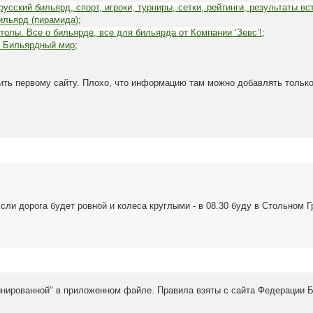
усский бильярд, спорт, игроки, турниры, сетки, рейтинги, результаты вс
ильярд (пирамида)
;
олы. Все о бильярде, все для бильярда от Компании ‘Зевс’!
;
 Бильярдный мир
;
лить первому сайту. Плохо, что информацию там можно добавлять тольк
сли дорога будет ровной и колеса круглыми - в 08.30 буду в Стольном 
нированной" в приложенном файле. Правила взяты с сайта Федерации 