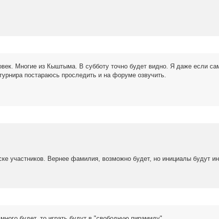
ловек. Многие из Кыштыма. В субботу точно будет видно. Я даже если са
 турнира постараюсь проследить и на форуме озвучить.
иске участников. Вернее фамилия, возможно будет, но инициалы будут 
много будет, то играть будут в "свободную пирамиду".