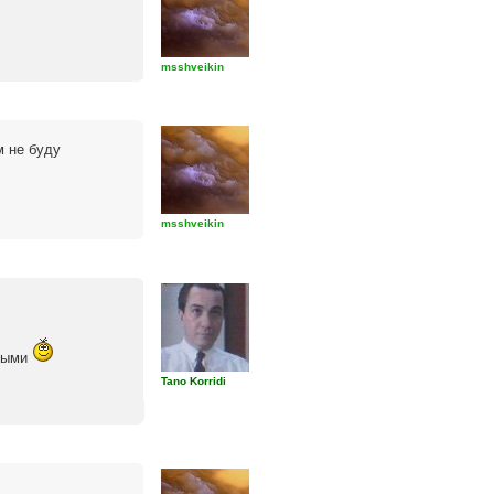
msshveikin
м не буду
msshveikin
иными
Tano Korridi