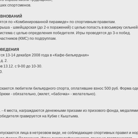
ших спортсменов.
ЕВНОВАНИЙ
ятся по «Комбинированной пирамиде» по спортивным правилам.
грыша - швейцарская (до 2-х поражений) с целью попасть в восьмерку сильне
система с целью определения победителя. Игры проводятся до 3-х побед.
частников (КМС) по подгруппам.
ОВЕДЕНИЯ
ся 13-14 декабря 2008 года в «Кафе-бильярдная»
д. 2.
 13.12. с 9-00 до 10-30.
0.
скаются любители бильярдного спорта, оплатившие взнос 500 руб. Форма од
рюки - обязательно, (жилет, «бабочка» - желательно).
1 - 4 места, награждаются денежными призами из призового фонда, медалями
обедителя гравируется на Кубке г. Кыштыма.
опускаются лица в нетрезвом виде, не соблюдающие спортивных правил и но