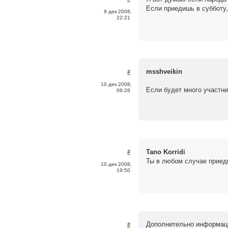
Если приедишь в субботу,
9 дек 2008,
22:21
msshveikin
#
10 дек 2008,
Если будет много участни
09:28
Tano Korridi
#
Ты в любом случае приед
10 дек 2008,
19:50
Дополнительно информаци
#