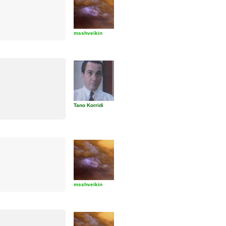
msshveikin
Tano Korridi
msshveikin