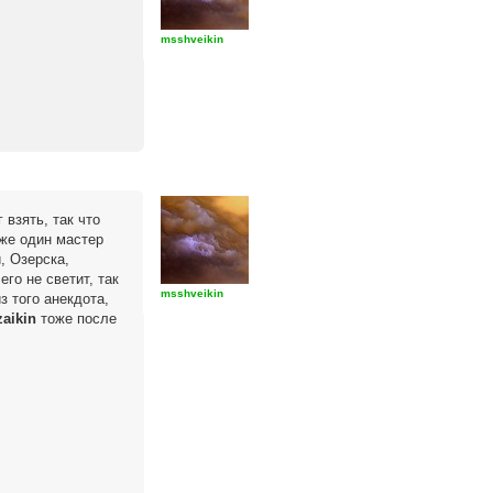
msshveikin
 взять, так что
аже один мастер
, Озерска,
го не светит, так
msshveikin
 того анекдота,
zaikin
тоже после