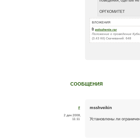
поведения, одетые не
ОРГКОМИТЕТ
ВЛОЖЕНИЯ
polozhenie.rar
Положение о проведение Кубк
(3.43 Кб) Скачиваний: 648
СООБЩЕНИЯ
msshveikin
#
2 дек 2008,
Установлены ли ограничен
11:11