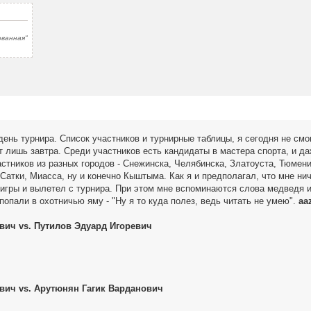
ованная"
ень турнира. Список участников и турнирные таблицы, я сегодня не смог
лишь завтра. Среди участников есть кандидаты в мастера спорта, и д
астников из разных городов - Снежинска, Челябинска, Златоуста, Тюмени
Сатки, Миасса, ну и конечно Кыштыма. Как я и предполагал, что мне ниче
игры и вылетел с турнира. При этом мне вспоминаются слова медведя из
попали в охотничью яму - "Ну я то куда полез, ведь читать не умею".
aa
.
ич vs. Путилов Эдуард Игоревич
вич vs. Арутюнян Гагик Варданович