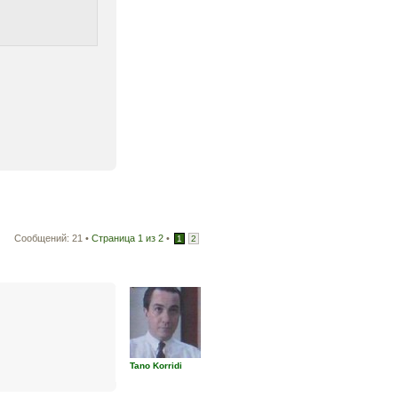
Сообщений: 21 •
Страница
1
из
2
•
1
2
Tano Korridi