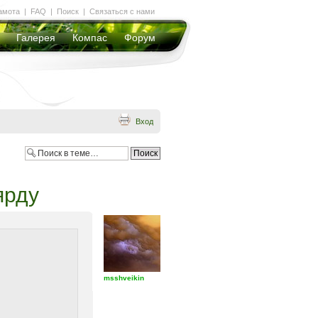
амота
|
FAQ
|
Поиск
|
Связаться с нами
Галерея
Компас
Форум
Вход
ярду
msshveikin