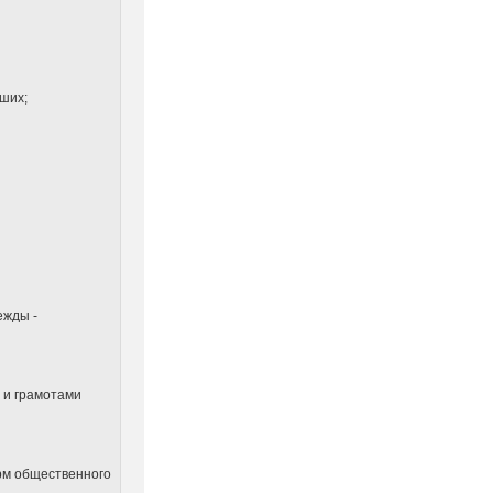
йших;
ежды -
 и грамотами
рм общественного