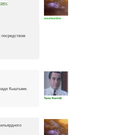
треч
;
msshveikin
о посредством
Граде Кыштыме.
Tano Korridi
Бильярдного