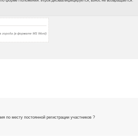
 по форме Положения. Игрок дисквалифицируется, взнос не возвращается.
а города (в формате MS Word)
ия по месту постоянной регистрации участников ?