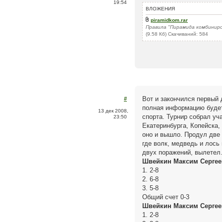
19:54
ВЛОЖЕНИЯ
piramidkom.rar
Правила "Пирамида комбинир
(9.58 Кб) Скачиваний: 584
Вот и закончился первый д
#
полная информацию будет 
13 дек 2008,
спорта. Турнир собрал уч
23:50
Екатеринбурга, Копейска, 
оно и вышло. Продул две 
где волк, медведь и лось 
двух поражений, вылетел
Швейкин Максим Сергеев
1. 2-8
2. 6-8
3. 5-8
Общий счет 0-3
Швейкин Максим Сергее
1. 2-8