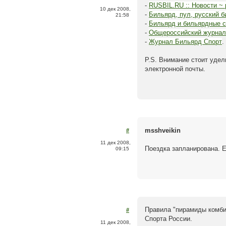
-
RUSBIL.RU :: Новости ~ р
10 дек 2008,
-
Бильярд, пул, русский б
21:58
-
Бильярд и бильярдные ст
-
Общероссийский журнал
-
Журнал Бильярд Спорт
.
P.S. Внимание стоит уде
электронной почты.
msshveikin
#
11 дек 2008,
Поездка запланирована. Е
09:15
Правила "пирамиды комби
#
Спорта России.
11 дек 2008,